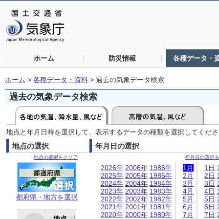
ホーム
防災情報
各種データ・
ホーム
>
各種データ・資料
>
過去の気象データ検索
過去の気象データ検索
地点と年月日時を選択して、表示するデータの種類を選択してくださ
地点の選択
年月日の選択
地点の選択をクリア
年月日の選択
2026年
2006年
1986年
1月
1日
2025年
2005年
1985年
2月
2日
2024年
2004年
1984年
3月
3日
2023年
2003年
1983年
4月
4日
都府県・地方を選択
2022年
2002年
1982年
5月
5日
2021年
2001年
1981年
6月
6日
2020年
2000年
1980年
7月
7日