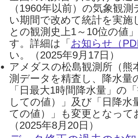
（1960年以前）の気象観
い期間で改めて統計を実施
との観測史上1～10位の値
す。詳細は「
お知らせ（PDF
い。（2025年9月17日）
アメダスの松島観測所（熊本
測データを精査し、降水量
「日最大1時間降水量」の「
しての値）」及び「日降水
ての値）」も変更となって
（2025年8月20日）