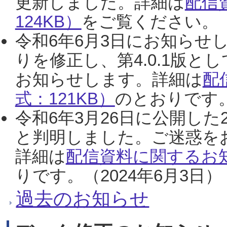
更新しました。詳細は
配信
124KB）
をご覧ください。（2
令和6年6月3日にお知らせし
りを修正し、第4.0.1版
お知らせします。詳細は
配
式：121KB）
のとおりです。
令和6年3月26日に公開した
と判明しました。ご迷惑を
詳細は
配信資料に関するお知
りです。（2024年6月3日）
過去のお知らせ