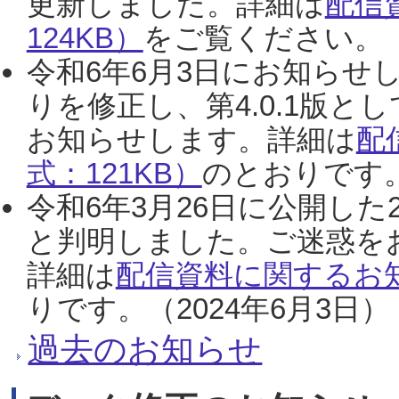
更新しました。詳細は
配信
124KB）
をご覧ください。（2
令和6年6月3日にお知らせし
りを修正し、第4.0.1版
お知らせします。詳細は
配
式：121KB）
のとおりです。
令和6年3月26日に公開した
と判明しました。ご迷惑を
詳細は
配信資料に関するお知
りです。（2024年6月3日）
過去のお知らせ