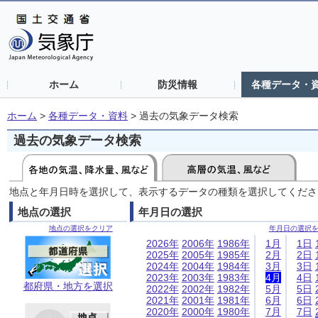
ホーム
防災情報
各種データ・
ホーム
>
各種データ・資料
>
過去の気象データ検索
過去の気象データ検索
地点と年月日時を選択して、表示するデータの種類を選択してくださ
地点の選択
年月日の選択
地点の選択をクリア
年月日の選択
2026年
2006年
1986年
1月
1日
2025年
2005年
1985年
2月
2日
2024年
2004年
1984年
3月
3日
2023年
2003年
1983年
4月
4日
都府県・地方を選択
2022年
2002年
1982年
5月
5日
2021年
2001年
1981年
6月
6日
2020年
2000年
1980年
7月
7日