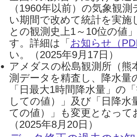
（1960年以前）の気象観
い期間で改めて統計を実施
との観測史上1～10位の値
す。詳細は「
お知らせ（PDF
い。（2025年9月17日）
アメダスの松島観測所（熊本
測データを精査し、降水量
「日最大1時間降水量」の「
しての値）」及び「日降水
ての値）」も変更となって
（2025年8月20日）