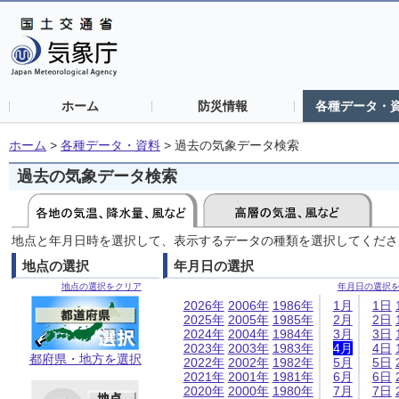
ホーム
防災情報
各種データ・
ホーム
>
各種データ・資料
>
過去の気象データ検索
過去の気象データ検索
地点と年月日時を選択して、表示するデータの種類を選択してくださ
地点の選択
年月日の選択
地点の選択をクリア
年月日の選択
2026年
2006年
1986年
1月
1日
2025年
2005年
1985年
2月
2日
2024年
2004年
1984年
3月
3日
2023年
2003年
1983年
4月
4日
都府県・地方を選択
2022年
2002年
1982年
5月
5日
2021年
2001年
1981年
6月
6日
2020年
2000年
1980年
7月
7日