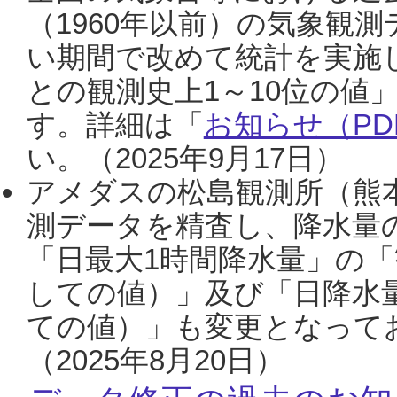
（1960年以前）の気象観
い期間で改めて統計を実施
との観測史上1～10位の値
す。詳細は「
お知らせ（PDF
い。（2025年9月17日）
アメダスの松島観測所（熊本
測データを精査し、降水量
「日最大1時間降水量」の「
しての値）」及び「日降水
ての値）」も変更となって
（2025年8月20日）