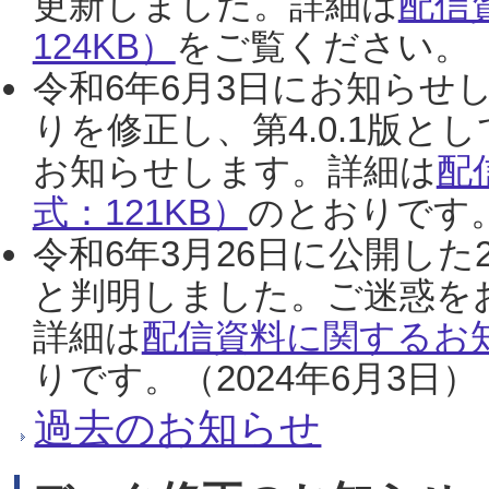
更新しました。詳細は
配信
124KB）
をご覧ください。（2
令和6年6月3日にお知らせし
りを修正し、第4.0.1版
お知らせします。詳細は
配
式：121KB）
のとおりです。
令和6年3月26日に公開した
と判明しました。ご迷惑を
詳細は
配信資料に関するお知
りです。（2024年6月3日）
過去のお知らせ