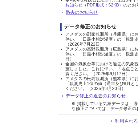
お知らせ（PDF形式：62KB）
のとおり
過去のお知らせ
データ修正のお知らせ
アメダスの郡家観測所（兵庫県）におい
伴い、「日最小相対湿度」の「観測史
（2026年7月22日）
アメダスの高野観測所（広島県）におい
伴い、「日最小相対湿度」の「観測史
日）
全国の気象台等における過去の気象観
施しました。これに伴い、「地点ごと
覧ください。（2025年9月17日）
アメダスの松島観測所（熊本県）にお
「観測史上1位の値（通年及び8月と
ください。（2025年8月20日）
データ修正の過去のお知らせ
※ 掲載している気象データは、
な修正については、データ修正の
利用され