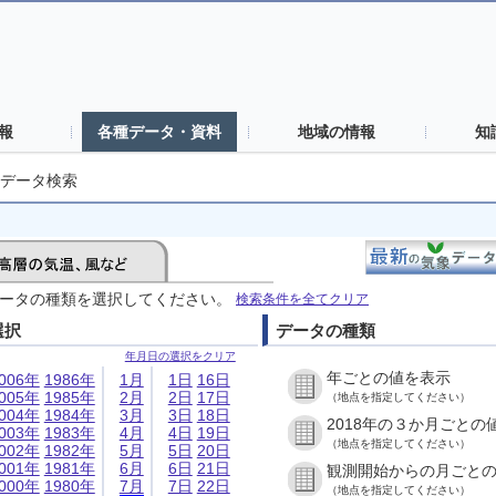
報
各種データ・資料
地域の情報
知
データ検索
ータの種類を選択してください。
検索条件を全てクリア
選択
データの種類
年月日の選択をクリア
年ごとの値を表示
006年
1986年
1月
1日
16日
005年
1985年
2月
2日
17日
（地点を指定してください）
004年
1984年
3月
3日
18日
2018年の３か月ごとの
003年
1983年
4月
4日
19日
（地点を指定してください）
002年
1982年
5月
5日
20日
001年
1981年
6月
6日
21日
観測開始からの月ごと
000年
1980年
7月
7日
22日
（地点を指定してください）