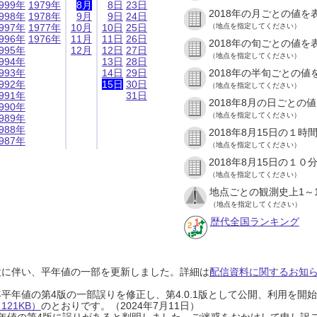
999年
1979年
8月
8日
23日
2018年の月ごとの値を
998年
1978年
9月
9日
24日
997年
1977年
10月
10日
25日
（地点を指定してください）
996年
1976年
11月
11日
26日
2018年の旬ごとの値を
995年
12月
12日
27日
（地点を指定してください）
994年
13日
28日
993年
14日
29日
2018年の半旬ごとの値
992年
15日
30日
（地点を指定してください）
991年
31日
2018年8月の日ごとの
990年
（地点を指定してください）
989年
988年
2018年8月15日の１
987年
（地点を指定してください）
2018年8月15日の１
（地点を指定してください）
地点ごとの観測史上1～
（地点を指定してください）
歴代全国ランキング
設に伴い、平年値の一部を更新しました。詳細は
配信資料に関するお知らせ
0年平年値の第4版の一部誤りを修正し、第4.0.1版として公開、利用を
21KB）
のとおりです。（2024年7月11日）
0年平年値の第4版に誤りがあると判明しました。ご迷惑をおかけして申し訳