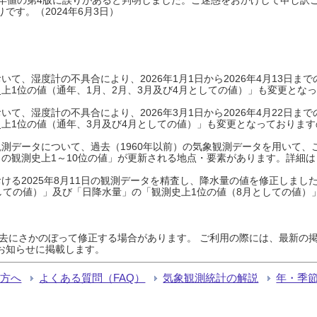
です。（2024年6月3日）
て、湿度計の不具合により、2026年1月1日から2026年4月13日
上1位の値（通年、1月、2月、3月及び4月としての値）」も変更とな
て、湿度計の不具合により、2026年3月1日から2026年4月22日
上1位の値（通年、3月及び4月としての値）」も変更となっておりますので
測データについて、過去（1960年以前）の気象観測データを用いて、
の観測史上1～10位の値」が更新される地点・要素があります。詳細は
ける2025年8月11日の観測データを精査し、降水量の値を修正しまし
しての値）」及び「日降水量」の「観測史上1位の値（8月としての値）
過去にさかのぼって修正する場合があります。 ご利用の際には、最新の掲
お知らせに掲載します。
る方へ
よくある質問（FAQ）
気象観測統計の解説
年・季