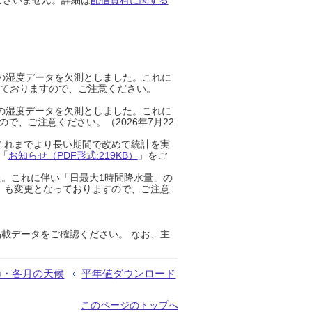
までの湿度データを欠測としました。これに
っておりますので、ご注意ください。
までの湿度データを欠測としました。これに
、ご注意ください。（2026年7月22
これまでより長い期間で改めて統計を実
「
お知らせ（PDF形式:219KB）
」をご
た。これに伴い「日最大1時間降水量」の
」も変更となっておりますので、ご注意
載データをご確認ください。 なお、主
節・各月の天候
平年値ダウンロード
このページのトップへ