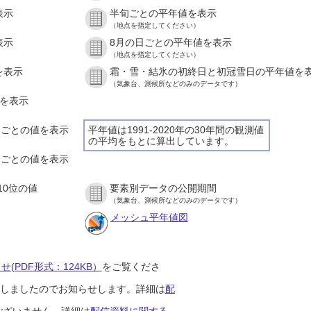
表示
半旬ごとの平年値を表示
（地点を指定してください）
表示
8月の日ごとの平年値を表示
（地点を指定してください）
を表示
霜・雪・結氷の初終日と初冠雪日の平年値を
（気象台、測候所などのみのデータです）
値を表示
時間ごとの値を表示
平年値は1991-2020年の30年間の観測値
の平均をもとに算出しています。
０分ごとの値を表示
10位の値
要素別データの公開期間
（気象台、測候所などのみのデータです）
メッシュ平年値図
(PDF形式：124KB）
をご覧くださ
開始しましたのでお知らせします。詳細は
配
ございません。詳細は
配信資料に関する