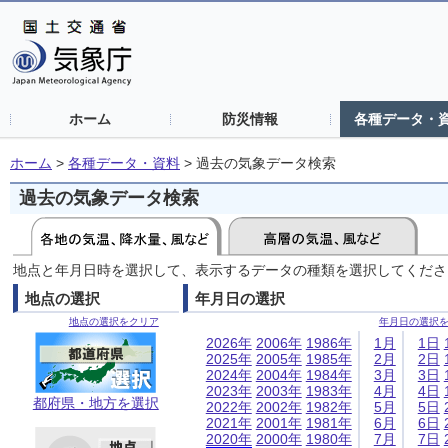
ホーム
防災情報
各種データ・
ホーム
>
各種データ・資料
>
過去の気象データ検索
過去の気象データ検索
地点と年月日時を選択して、表示するデータの種類を選択してくださ
地点の選択
年月日の選択
地点の選択をクリア
年月日の選択
2026年
2006年
1986年
1月
1日
2025年
2005年
1985年
2月
2日
2024年
2004年
1984年
3月
3日
2023年
2003年
1983年
4月
4日
都府県・地方を選択
2022年
2002年
1982年
5月
5日
2021年
2001年
1981年
6月
6日
2020年
2000年
1980年
7月
7日