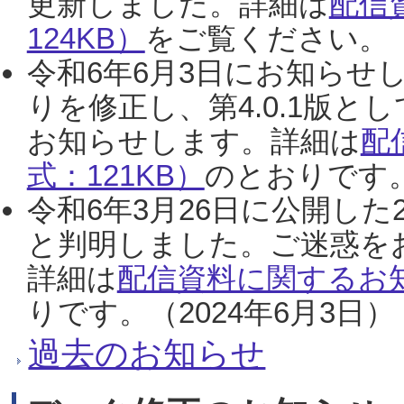
更新しました。詳細は
配信
124KB）
をご覧ください。（2
令和6年6月3日にお知らせし
りを修正し、第4.0.1版
お知らせします。詳細は
配
式：121KB）
のとおりです。
令和6年3月26日に公開した
と判明しました。ご迷惑を
詳細は
配信資料に関するお知
りです。（2024年6月3日）
過去のお知らせ