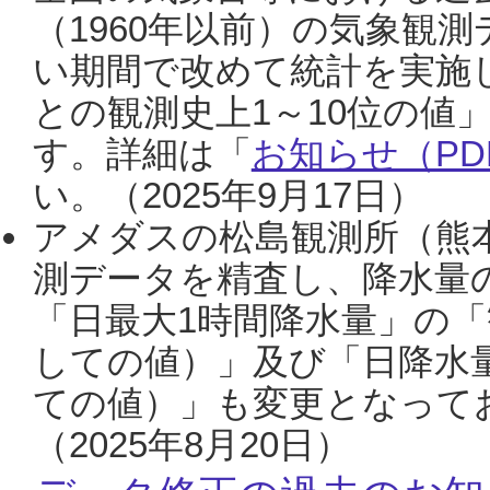
（1960年以前）の気象観
い期間で改めて統計を実施
との観測史上1～10位の値
す。詳細は「
お知らせ（PDF
い。（2025年9月17日）
アメダスの松島観測所（熊本
測データを精査し、降水量
「日最大1時間降水量」の「
しての値）」及び「日降水
ての値）」も変更となって
（2025年8月20日）