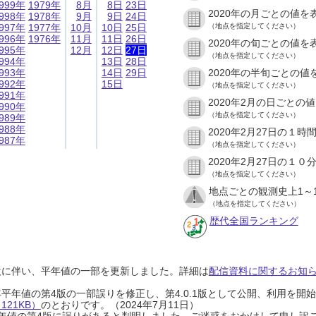
999年
1979年
8月
8日
23日
2020年の月ごとの値を
998年
1978年
9月
9日
24日
997年
1977年
10月
10日
25日
（地点を指定してください）
996年
1976年
11月
11日
26日
2020年の旬ごとの値を
995年
12月
12日
27日
（地点を指定してください）
994年
13日
28日
993年
14日
29日
2020年の半旬ごとの値
992年
15日
（地点を指定してください）
991年
2020年2月の日ごとの
990年
（地点を指定してください）
989年
988年
2020年2月27日の１
987年
（地点を指定してください）
2020年2月27日の１
（地点を指定してください）
地点ごとの観測史上1～
（地点を指定してください）
歴代全国ランキング
設に伴い、平年値の一部を更新しました。詳細は
配信資料に関するお知らせ
0年平年値の第4版の一部誤りを修正し、第4.0.1版として公開、利用を
21KB）
のとおりです。（2024年7月11日）
0年平年値の第4版に誤りがあると判明しました。ご迷惑をおかけして申し訳