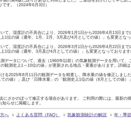
です。（2024年6月3日）
て、湿度計の不具合により、2026年1月1日から2026年4月13日
上1位の値（通年、1月、2月、3月及び4月としての値）」も変更とな
て、湿度計の不具合により、2026年3月1日から2026年4月22日
上1位の値（通年、3月及び4月としての値）」も変更となっておりますので
測データについて、過去（1960年以前）の気象観測データを用いて、
の観測史上1～10位の値」が更新される地点・要素があります。詳細は
ける2025年8月11日の観測データを精査し、降水量の値を修正しまし
しての値）」及び「日降水量」の「観測史上1位の値（8月としての値）
過去にさかのぼって修正する場合があります。 ご利用の際には、最新の掲
お知らせに掲載します。
る方へ
よくある質問（FAQ）
気象観測統計の解説
年・季