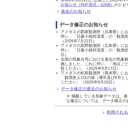
お知らせ（PDF形式：62KB）
のとおり
過去のお知らせ
データ修正のお知らせ
アメダスの郡家観測所（兵庫県）におい
伴い、「日最小相対湿度」の「観測史
（2026年7月22日）
アメダスの高野観測所（広島県）におい
伴い、「日最小相対湿度」の「観測史
日）
全国の気象台等における過去の気象観
施しました。これに伴い、「地点ごと
覧ください。（2025年9月17日）
アメダスの松島観測所（熊本県）にお
「観測史上1位の値（通年及び8月と
ください。（2025年8月20日）
データ修正の過去のお知らせ
※ 掲載している気象データは、
な修正については、データ修正の
利用され