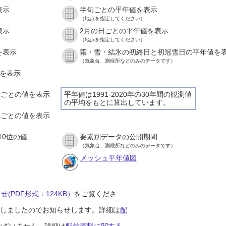
表示
半旬ごとの平年値を表示
（地点を指定してください）
表示
2月の日ごとの平年値を表示
（地点を指定してください）
を表示
霜・雪・結氷の初終日と初冠雪日の平年値を
（気象台、測候所などのみのデータです）
値を表示
時間ごとの値を表示
平年値は1991-2020年の30年間の観測値
の平均をもとに算出しています。
０分ごとの値を表示
10位の値
要素別データの公開期間
（気象台、測候所などのみのデータです）
メッシュ平年値図
(PDF形式：124KB）
をご覧くださ
開始しましたのでお知らせします。詳細は
配
ございません。詳細は
配信資料に関する