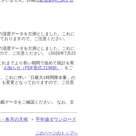
までの湿度データを欠測としました。これに
っておりますので、ご注意ください。
までの湿度データを欠測としました。これに
、ご注意ください。（2026年7月22
これまでより長い期間で改めて統計を実
「
お知らせ（PDF形式:219KB）
」をご
た。これに伴い「日最大1時間降水量」の
」も変更となっておりますので、ご注意
載データをご確認ください。 なお、主
節・各月の天候
平年値ダウンロード
このページのトップへ