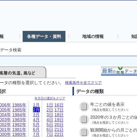
報
各種データ・資料
地域の情報
知
データ検索
ータの種類を選択してください。
検索条件を全てクリア
選択
データの種類
年月日の選択をクリア
年ごとの値を表示
006年
1986年
1月
1日
16日
005年
1985年
2月
2日
17日
（地点を指定してください）
004年
1984年
3月
3日
18日
2020年の３か月ごとの
003年
1983年
4月
4日
19日
（地点を指定してください）
002年
1982年
5月
5日
20日
001年
1981年
6月
6日
21日
観測開始からの月ごと
000年
1980年
7月
7日
22日
（地点を指定してください）