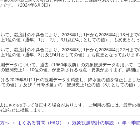
です。（2024年6月3日）
て、湿度計の不具合により、2026年1月1日から2026年4月13日
上1位の値（通年、1月、2月、3月及び4月としての値）」も変更とな
て、湿度計の不具合により、2026年3月1日から2026年4月22日
上1位の値（通年、3月及び4月としての値）」も変更となっておりますので
測データについて、過去（1960年以前）の気象観測データを用いて、
の観測史上1～10位の値」が更新される地点・要素があります。詳細は
ける2025年8月11日の観測データを精査し、降水量の値を修正しまし
しての値）」及び「日降水量」の「観測史上1位の値（8月としての値）
過去にさかのぼって修正する場合があります。 ご利用の際には、最新の掲
お知らせに掲載します。
る方へ
よくある質問（FAQ）
気象観測統計の解説
年・季