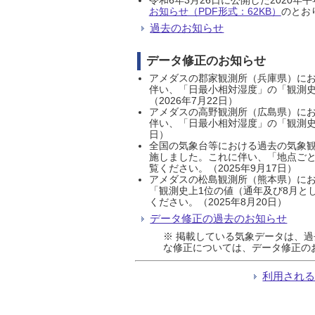
お知らせ（PDF形式：62KB）
のとおり
過去のお知らせ
データ修正のお知らせ
アメダスの郡家観測所（兵庫県）におい
伴い、「日最小相対湿度」の「観測史
（2026年7月22日）
アメダスの高野観測所（広島県）におい
伴い、「日最小相対湿度」の「観測史
日）
全国の気象台等における過去の気象観
施しました。これに伴い、「地点ごと
覧ください。（2025年9月17日）
アメダスの松島観測所（熊本県）にお
「観測史上1位の値（通年及び8月と
ください。（2025年8月20日）
データ修正の過去のお知らせ
※ 掲載している気象データは、
な修正については、データ修正の
利用され