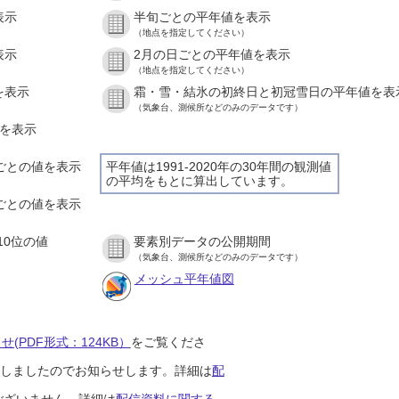
表示
半旬ごとの平年値を表示
（地点を指定してください）
表示
2月の日ごとの平年値を表示
（地点を指定してください）
を表示
霜・雪・結氷の初終日と初冠雪日の平年値を表
（気象台、測候所などのみのデータです）
値を表示
間ごとの値を表示
平年値は1991-2020年の30年間の観測値
の平均をもとに算出しています。
分ごとの値を表示
10位の値
要素別データの公開期間
（気象台、測候所などのみのデータです）
メッシュ平年値図
(PDF形式：124KB）
をご覧くださ
開始しましたのでお知らせします。詳細は
配
ございません。詳細は
配信資料に関する