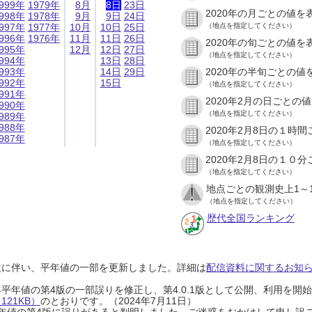
999年
1979年
8月
8日
23日
2020年の月ごとの値を
998年
1978年
9月
9日
24日
997年
1977年
10月
10日
25日
（地点を指定してください）
996年
1976年
11月
11日
26日
2020年の旬ごとの値を
995年
12月
12日
27日
（地点を指定してください）
994年
13日
28日
993年
14日
29日
2020年の半旬ごとの値
992年
15日
（地点を指定してください）
991年
2020年2月の日ごとの
990年
（地点を指定してください）
989年
988年
2020年2月8日の１時
987年
（地点を指定してください）
2020年2月8日の１０
（地点を指定してください）
地点ごとの観測史上1～
（地点を指定してください）
歴代全国ランキング
設に伴い、平年値の一部を更新しました。詳細は
配信資料に関するお知らせ
0年平年値の第4版の一部誤りを修正し、第4.0.1版として公開、利用を
21KB）
のとおりです。（2024年7月11日）
0年平年値の第4版に誤りがあると判明しました。ご迷惑をおかけして申し訳