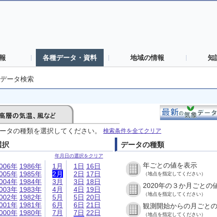
報
各種データ・資料
地域の情報
知
データ検索
ータの種類を選択してください。
検索条件を全てクリア
選択
データの種類
年月日の選択をクリア
年ごとの値を表示
006年
1986年
1月
1日
16日
005年
1985年
2月
2日
17日
（地点を指定してください）
004年
1984年
3月
3日
18日
2020年の３か月ごとの
003年
1983年
4月
4日
19日
（地点を指定してください）
002年
1982年
5月
5日
20日
001年
1981年
6月
6日
21日
観測開始からの月ごと
000年
1980年
7月
7日
22日
（地点を指定してください）