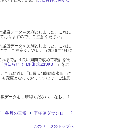
までの湿度データを欠測としました。これに
っておりますので、ご注意ください。
までの湿度データを欠測としました。これに
、ご注意ください。（2026年7月22
これまでより長い期間で改めて統計を実
「
お知らせ（PDF形式:219KB）
」をご
た。これに伴い「日最大1時間降水量」の
」も変更となっておりますので、ご注意
載データをご確認ください。 なお、主
節・各月の天候
平年値ダウンロード
このページのトップへ