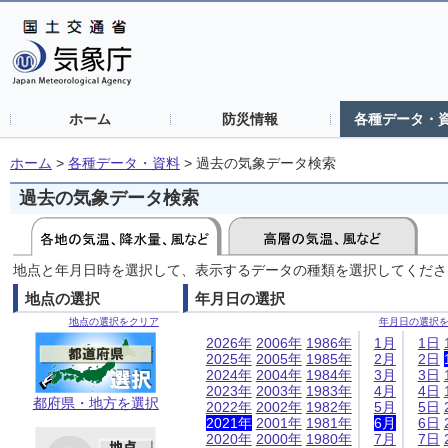
ホーム
防災情報
各種データ・
ホーム
>
各種データ・資料
>
過去の気象データ検索
過去の気象データ検索
地点と年月日時を選択して、表示するデータの種類を選択してくださ
地点の選択
年月日の選択
地点の選択をクリア
年月日の選択
2026年
2006年
1986年
1月
1日
2025年
2005年
1985年
2月
2日
2024年
2004年
1984年
3月
3日
2023年
2003年
1983年
4月
4日
都府県・地方を選択
2022年
2002年
1982年
5月
5日
2021年
2001年
1981年
6月
6日
2020年
2000年
1980年
7月
7日