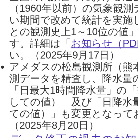
（1960年以前）の気象観
い期間で改めて統計を実施
との観測史上1～10位の値
す。詳細は「
お知らせ（PDF
い。（2025年9月17日）
アメダスの松島観測所（熊本
測データを精査し、降水量
「日最大1時間降水量」の「
しての値）」及び「日降水
ての値）」も変更となって
（2025年8月20日）