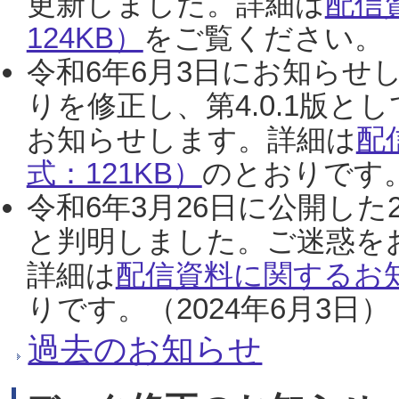
更新しました。詳細は
配信
124KB）
をご覧ください。（2
令和6年6月3日にお知らせし
りを修正し、第4.0.1版
お知らせします。詳細は
配
式：121KB）
のとおりです。
令和6年3月26日に公開した
と判明しました。ご迷惑を
詳細は
配信資料に関するお知
りです。（2024年6月3日）
過去のお知らせ