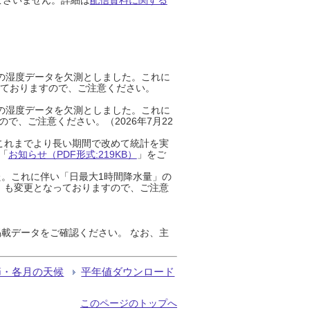
までの湿度データを欠測としました。これに
っておりますので、ご注意ください。
までの湿度データを欠測としました。これに
、ご注意ください。（2026年7月22
これまでより長い期間で改めて統計を実
「
お知らせ（PDF形式:219KB）
」をご
た。これに伴い「日最大1時間降水量」の
」も変更となっておりますので、ご注意
載データをご確認ください。 なお、主
節・各月の天候
平年値ダウンロード
このページのトップへ