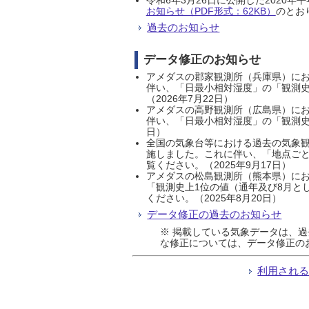
お知らせ（PDF形式：62KB）
のとおり
過去のお知らせ
データ修正のお知らせ
アメダスの郡家観測所（兵庫県）におい
伴い、「日最小相対湿度」の「観測史
（2026年7月22日）
アメダスの高野観測所（広島県）におい
伴い、「日最小相対湿度」の「観測史
日）
全国の気象台等における過去の気象観
施しました。これに伴い、「地点ごと
覧ください。（2025年9月17日）
アメダスの松島観測所（熊本県）にお
「観測史上1位の値（通年及び8月と
ください。（2025年8月20日）
データ修正の過去のお知らせ
※ 掲載している気象データは、
な修正については、データ修正の
利用され