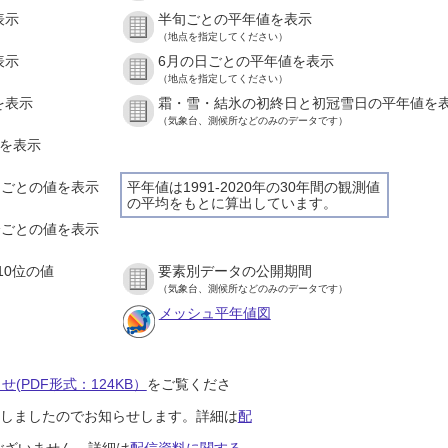
表示
半旬ごとの平年値を表示
（地点を指定してください）
表示
6月の日ごとの平年値を表示
（地点を指定してください）
を表示
霜・雪・結氷の初終日と初冠雪日の平年値を
（気象台、測候所などのみのデータです）
値を表示
時間ごとの値を表示
平年値は1991-2020年の30年間の観測値
の平均をもとに算出しています。
０分ごとの値を表示
10位の値
要素別データの公開期間
（気象台、測候所などのみのデータです）
メッシュ平年値図
(PDF形式：124KB）
をご覧くださ
開始しましたのでお知らせします。詳細は
配
ございません。詳細は
配信資料に関する