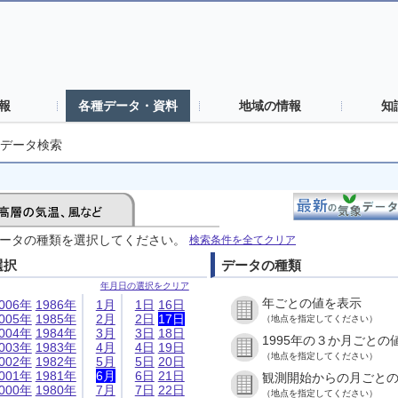
報
各種データ・資料
地域の情報
知
データ検索
ータの種類を選択してください。
検索条件を全てクリア
選択
データの種類
年月日の選択をクリア
年ごとの値を表示
006年
1986年
1月
1日
16日
005年
1985年
2月
2日
17日
（地点を指定してください）
004年
1984年
3月
3日
18日
1995年の３か月ごとの
003年
1983年
4月
4日
19日
（地点を指定してください）
002年
1982年
5月
5日
20日
001年
1981年
6月
6日
21日
観測開始からの月ごと
000年
1980年
7月
7日
22日
（地点を指定してください）