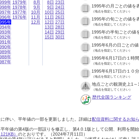
999年
1979年
8月
8日
23日
1995年の月ごとの値を
998年
1978年
9月
9日
24日
997年
1977年
10月
10日
25日
（地点を指定してください）
996年
1976年
11月
11日
26日
1995年の旬ごとの値を
995年
12月
12日
27日
（地点を指定してください）
994年
13日
28日
993年
14日
29日
1995年の半旬ごとの値
992年
15日
30日
（地点を指定してください）
991年
1995年6月の日ごとの
990年
（地点を指定してください）
989年
988年
1995年6月17日の１
987年
（地点を指定してください）
1995年6月17日の１
（地点を指定してください）
地点ごとの観測史上1～
（地点を指定してください）
歴代全国ランキング
設に伴い、平年値の一部を更新しました。詳細は
配信資料に関するお知らせ
0年平年値の第4版の一部誤りを修正し、第4.0.1版として公開、利用を
21KB）
のとおりです。（2024年7月11日）
0年平年値の第4版に誤りがあると判明しました。ご迷惑をおかけして申し訳