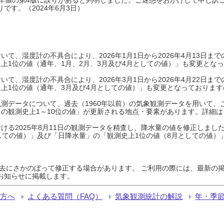
です。（2024年6月3日）
て、湿度計の不具合により、2026年1月1日から2026年4月13日
上1位の値（通年、1月、2月、3月及び4月としての値）」も変更とな
て、湿度計の不具合により、2026年3月1日から2026年4月22日
上1位の値（通年、3月及び4月としての値）」も変更となっておりますので
測データについて、過去（1960年以前）の気象観測データを用いて、
の観測史上1～10位の値」が更新される地点・要素があります。詳細は
ける2025年8月11日の観測データを精査し、降水量の値を修正しまし
しての値）」及び「日降水量」の「観測史上1位の値（8月としての値）
過去にさかのぼって修正する場合があります。 ご利用の際には、最新の掲
お知らせに掲載します。
る方へ
よくある質問（FAQ）
気象観測統計の解説
年・季