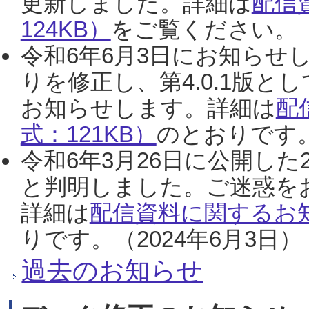
更新しました。詳細は
配信
124KB）
をご覧ください。（2
令和6年6月3日にお知らせし
りを修正し、第4.0.1版
お知らせします。詳細は
配
式：121KB）
のとおりです。
令和6年3月26日に公開した
と判明しました。ご迷惑を
詳細は
配信資料に関するお知
りです。（2024年6月3日）
過去のお知らせ