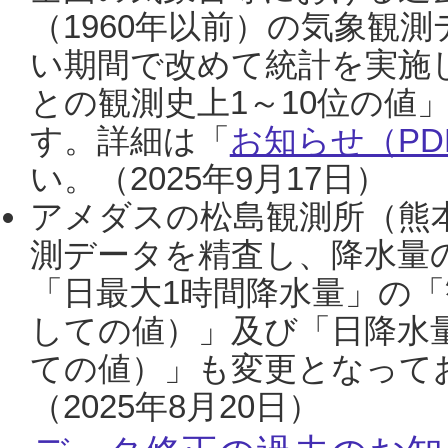
（1960年以前）の気象観
い期間で改めて統計を実施
との観測史上1～10位の値
す。詳細は「
お知らせ（PDF
い。（2025年9月17日）
アメダスの松島観測所（熊本
測データを精査し、降水量
「日最大1時間降水量」の「
しての値）」及び「日降水
ての値）」も変更となって
（2025年8月20日）