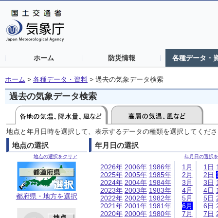
ホーム
防災情報
各種データ・
ホーム
>
各種データ・資料
>
過去の気象データ検索
過去の気象データ検索
地点と年月日時を選択して、表示するデータの種類を選択してくださ
地点の選択
年月日の選択
地点の選択をクリア
年月日の選択
2026年
2006年
1986年
1月
1日
2025年
2005年
1985年
2月
2日
2024年
2004年
1984年
3月
3日
2023年
2003年
1983年
4月
4日
都府県・地方を選択
2022年
2002年
1982年
5月
5日
2021年
2001年
1981年
6月
6日
2020年
2000年
1980年
7月
7日