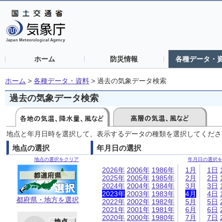
ホーム
防災情報
各種データ・
ホーム
>
各種データ・資料
>
過去の気象データ検索
過去の気象データ検索
地点と年月日時を選択して、表示するデータの種類を選択してくださ
地点の選択
年月日の選択
地点の選択をクリア
年月日の選択
2026年
2006年
1986年
1月
1日
2025年
2005年
1985年
2月
2日
2024年
2004年
1984年
3月
3日
2023年
2003年
1983年
4月
4日
都府県・地方を選択
2022年
2002年
1982年
5月
5日
2021年
2001年
1981年
6月
6日
2020年
2000年
1980年
7月
7日