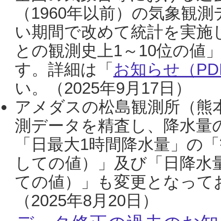
（1960年以前）の気象観
い期間で改めて統計を実施
との観測史上1～10位の値
す。詳細は「
お知らせ（PDF
い。（2025年9月17日）
アメダスの松島観測所（熊本
測データを精査し、降水量
「日最大1時間降水量」の「
しての値）」及び「日降水
ての値）」も変更となって
（2025年8月20日）