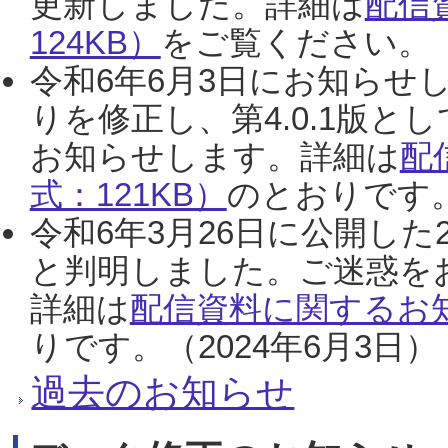
更新しました。詳細は
配信
124KB）
をご覧ください。（2
令和6年6月3日にお知らせし
りを修正し、第4.0.1版
お知らせします。詳細は
配
式：121KB）
のとおりです。
令和6年3月26日に公開した
と判明しました。ご迷惑を
詳細は
配信資料に関するお知
りです。（2024年6月3日）
過去のお知らせ