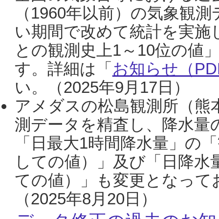
（1960年以前）の気象観
い期間で改めて統計を実施
との観測史上1～10位の値
す。詳細は「
お知らせ（PDF
い。（2025年9月17日）
アメダスの松島観測所（熊本
測データを精査し、降水量
「日最大1時間降水量」の「
しての値）」及び「日降水
ての値）」も変更となって
（2025年8月20日）