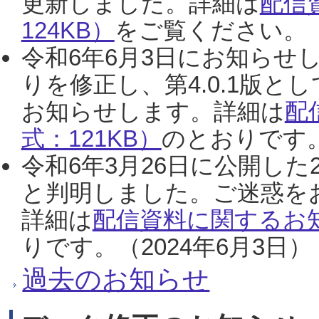
更新しました。詳細は
配信
124KB）
をご覧ください。（2
令和6年6月3日にお知らせし
りを修正し、第4.0.1版
お知らせします。詳細は
配
式：121KB）
のとおりです。
令和6年3月26日に公開した
と判明しました。ご迷惑を
詳細は
配信資料に関するお知
りです。（2024年6月3日）
過去のお知らせ