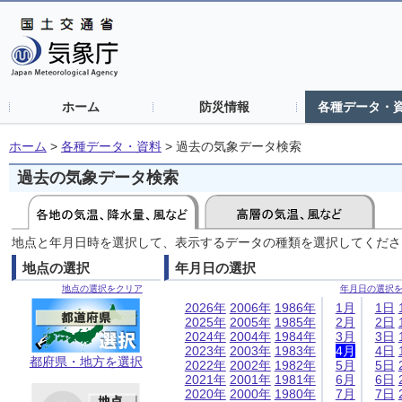
ホーム
防災情報
各種データ・
ホーム
>
各種データ・資料
>
過去の気象データ検索
過去の気象データ検索
地点と年月日時を選択して、表示するデータの種類を選択してくださ
地点の選択
年月日の選択
地点の選択をクリア
年月日の選択
2026年
2006年
1986年
1月
1日
2025年
2005年
1985年
2月
2日
2024年
2004年
1984年
3月
3日
2023年
2003年
1983年
4月
4日
都府県・地方を選択
2022年
2002年
1982年
5月
5日
2021年
2001年
1981年
6月
6日
2020年
2000年
1980年
7月
7日