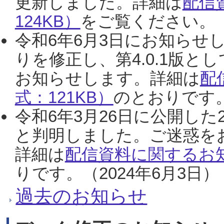
更新しました。詳細は
配信
124KB）
をご覧ください。（2
令和6年6月3日にお知らせし
りを修正し、第4.0.1版
お知らせします。詳細は
配
式：121KB）
のとおりです。
令和6年3月26日に公開した
と判明しました。ご迷惑を
詳細は
配信資料に関するお知
りです。（2024年6月3日）
過去のお知らせ