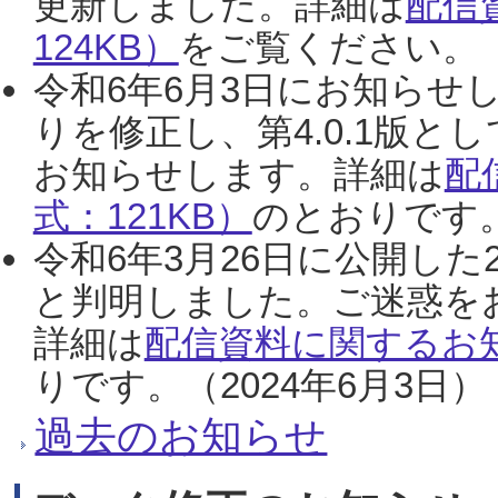
更新しました。詳細は
配信
124KB）
をご覧ください。（2
令和6年6月3日にお知らせし
りを修正し、第4.0.1版
お知らせします。詳細は
配
式：121KB）
のとおりです。
令和6年3月26日に公開した
と判明しました。ご迷惑を
詳細は
配信資料に関するお知
りです。（2024年6月3日）
過去のお知らせ