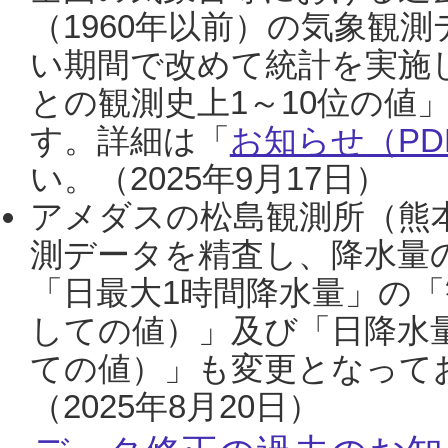
（1960年以前）の気象観
い期間で改めて統計を実施
との観測史上1～10位の値
す。詳細は「
お知らせ（PDF
い。（2025年9月17日）
アメダスの松島観測所（熊本
測データを精査し、降水量
「日最大1時間降水量」の「
しての値）」及び「日降水
ての値）」も変更となって
（2025年8月20日）