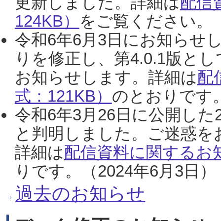
更新しました。詳細は
配信
124KB）
をご覧ください。（2
令和6年6月3日にお知らせし
りを修正し、第4.0.1版
お知らせします。詳細は
配
式：121KB）
のとおりです。
令和6年3月26日に公開した
と判明しました。ご迷惑を
詳細は
配信資料に関するお知
りです。（2024年6月3日）
過去のお知らせ