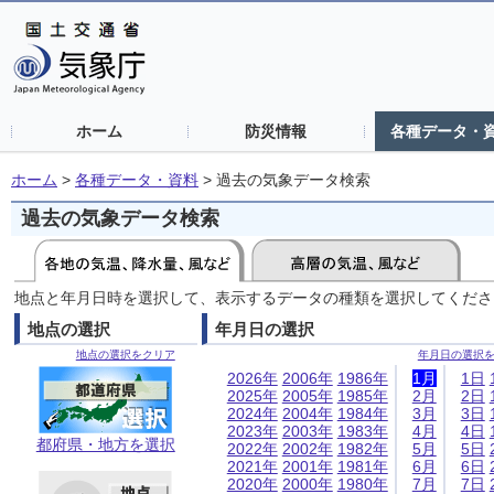
ホーム
防災情報
各種データ・
ホーム
>
各種データ・資料
>
過去の気象データ検索
過去の気象データ検索
地点と年月日時を選択して、表示するデータの種類を選択してくださ
地点の選択
年月日の選択
地点の選択をクリア
年月日の選択
2026年
2006年
1986年
1月
1日
2025年
2005年
1985年
2月
2日
2024年
2004年
1984年
3月
3日
2023年
2003年
1983年
4月
4日
都府県・地方を選択
2022年
2002年
1982年
5月
5日
2021年
2001年
1981年
6月
6日
2020年
2000年
1980年
7月
7日