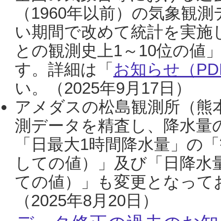
（1960年以前）の気象観
い期間で改めて統計を実施
との観測史上1～10位の値
す。詳細は「
お知らせ（PDF
い。（2025年9月17日）
アメダスの松島観測所（熊本
測データを精査し、降水量
「日最大1時間降水量」の「
しての値）」及び「日降水
ての値）」も変更となって
（2025年8月20日）