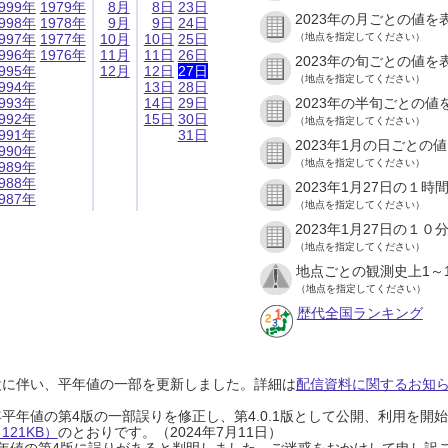
999年
1979年
8月
8日
23日
2023年の月ごとの値を
998年
1978年
9月
9日
24日
997年
1977年
10月
10日
25日
（地点を指定してください）
996年
1976年
11月
11日
26日
2023年の旬ごとの値を
995年
12月
12日
27日
（地点を指定してください）
994年
13日
28日
993年
14日
29日
2023年の半旬ごとの値
992年
15日
30日
（地点を指定してください）
991年
31日
2023年1月の日ごとの
990年
（地点を指定してください）
989年
988年
2023年1月27日の１
987年
（地点を指定してください）
2023年1月27日の１
（地点を指定してください）
地点ごとの観測史上1～
（地点を指定してください）
歴代全国ランキング
設に伴い、平年値の一部を更新しました。詳細は
配信資料に関するお知らせ
0年平年値の第4版の一部誤りを修正し、第4.0.1版として公開、利用を
21KB）
のとおりです。（2024年7月11日）
0年平年値の第4版に誤りがあると判明しました。ご迷惑をおかけして申し訳