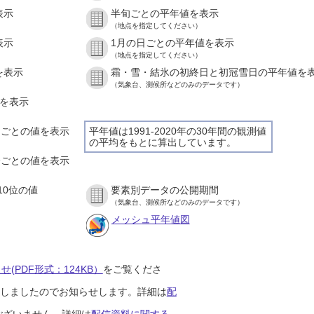
表示
半旬ごとの平年値を表示
（地点を指定してください）
表示
1月の日ごとの平年値を表示
（地点を指定してください）
を表示
霜・雪・結氷の初終日と初冠雪日の平年値を
（気象台、測候所などのみのデータです）
値を表示
時間ごとの値を表示
平年値は1991-2020年の30年間の観測値
の平均をもとに算出しています。
０分ごとの値を表示
10位の値
要素別データの公開期間
（気象台、測候所などのみのデータです）
メッシュ平年値図
(PDF形式：124KB）
をご覧くださ
開始しましたのでお知らせします。詳細は
配
ございません。詳細は
配信資料に関する