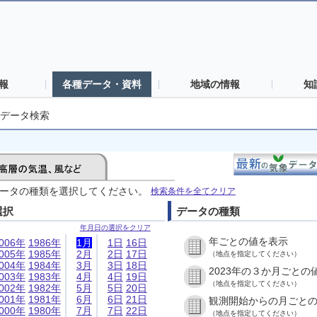
報
各種データ・資料
地域の情報
知
データ検索
ータの種類を選択してください。
検索条件を全てクリア
選択
データの種類
年月日の選択をクリア
年ごとの値を表示
006年
1986年
1月
1日
16日
005年
1985年
2月
2日
17日
（地点を指定してください）
004年
1984年
3月
3日
18日
2023年の３か月ごとの
003年
1983年
4月
4日
19日
（地点を指定してください）
002年
1982年
5月
5日
20日
001年
1981年
6月
6日
21日
観測開始からの月ごと
000年
1980年
7月
7日
22日
（地点を指定してください）