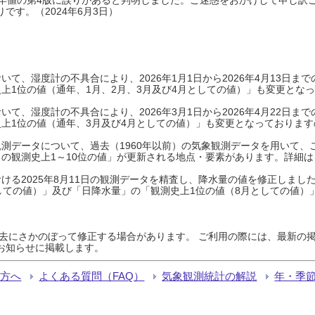
です。（2024年6月3日）
て、湿度計の不具合により、2026年1月1日から2026年4月13日
上1位の値（通年、1月、2月、3月及び4月としての値）」も変更とな
て、湿度計の不具合により、2026年3月1日から2026年4月22日
上1位の値（通年、3月及び4月としての値）」も変更となっておりますので
測データについて、過去（1960年以前）の気象観測データを用いて、
の観測史上1～10位の値」が更新される地点・要素があります。詳細は
ける2025年8月11日の観測データを精査し、降水量の値を修正しまし
しての値）」及び「日降水量」の「観測史上1位の値（8月としての値）
過去にさかのぼって修正する場合があります。 ご利用の際には、最新の掲
お知らせに掲載します。
る方へ
よくある質問（FAQ）
気象観測統計の解説
年・季