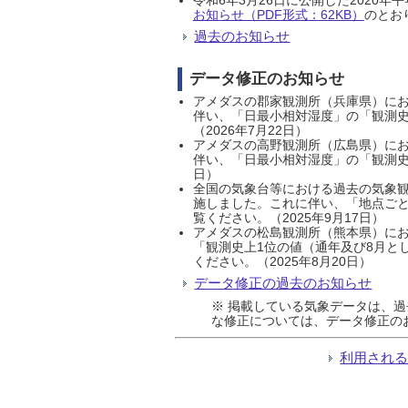
お知らせ（PDF形式：62KB）
のとおり
過去のお知らせ
データ修正のお知らせ
アメダスの郡家観測所（兵庫県）におい
伴い、「日最小相対湿度」の「観測史
（2026年7月22日）
アメダスの高野観測所（広島県）におい
伴い、「日最小相対湿度」の「観測史
日）
全国の気象台等における過去の気象観
施しました。これに伴い、「地点ごと
覧ください。（2025年9月17日）
アメダスの松島観測所（熊本県）にお
「観測史上1位の値（通年及び8月と
ください。（2025年8月20日）
データ修正の過去のお知らせ
※ 掲載している気象データは、
な修正については、データ修正の
利用され