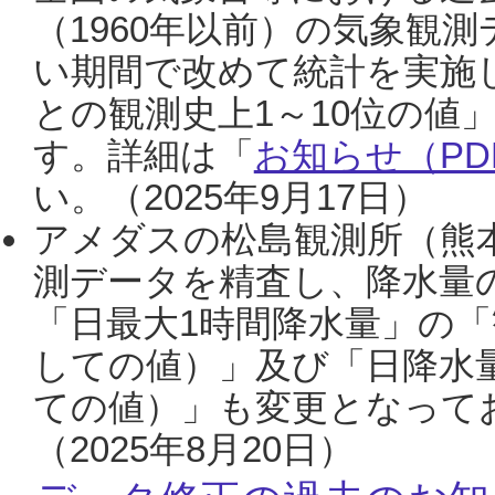
（1960年以前）の気象観
い期間で改めて統計を実施
との観測史上1～10位の値
す。詳細は「
お知らせ（PDF
い。（2025年9月17日）
アメダスの松島観測所（熊本
測データを精査し、降水量
「日最大1時間降水量」の「
しての値）」及び「日降水
ての値）」も変更となって
（2025年8月20日）