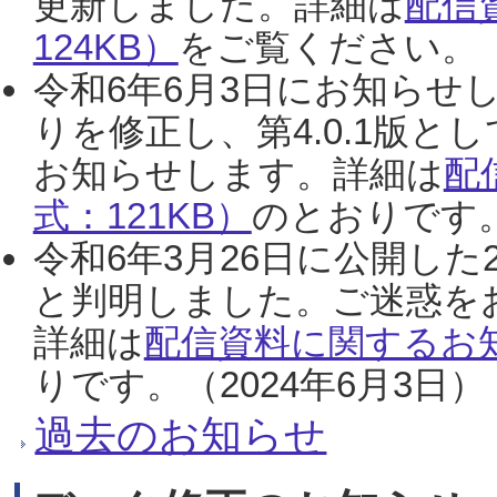
更新しました。詳細は
配信
124KB）
をご覧ください。（2
令和6年6月3日にお知らせし
りを修正し、第4.0.1版
お知らせします。詳細は
配
式：121KB）
のとおりです。
令和6年3月26日に公開した
と判明しました。ご迷惑を
詳細は
配信資料に関するお知
りです。（2024年6月3日）
過去のお知らせ