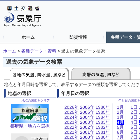
ホーム
防災情報
各種データ・
ホーム
>
各種データ・資料
>
過去の気象データ検索
過去の気象データ検索
地点と年月日時を選択して、表示するデータの種類を選択してくださ
地点の選択
年月日の選択
地点の選択をクリア
年月日の選択
2026年
2006年
1986年
1月
1日
2025年
2005年
1985年
2月
2日
2024年
2004年
1984年
3月
3日
2023年
2003年
1983年
4月
4日
都府県・地方を選択
2022年
2002年
1982年
5月
5日
2021年
2001年
1981年
6月
6日
2020年
2000年
1980年
7月
7日