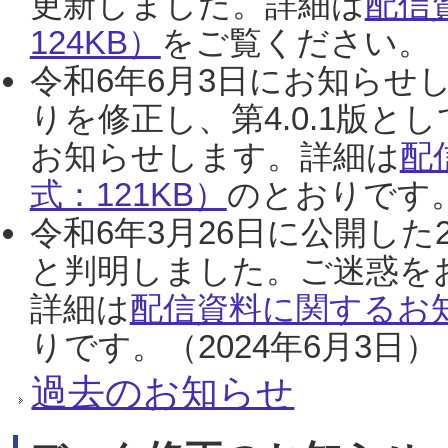
更新しました。詳細は
配信
124KB）
をご覧ください。（2
令和6年6月3日にお知らせし
りを修正し、第4.0.1版
お知らせします。詳細は
配
式：121KB）
のとおりです。
令和6年3月26日に公開した
と判明しました。ご迷惑を
詳細は
配信資料に関するお知
りです。（2024年6月3日）
過去のお知らせ