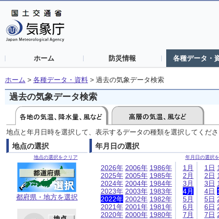
ホーム
防災情報
各種データ・
ホーム
>
各種データ・資料
>
過去の気象データ検索
過去の気象データ検索
地点と年月日時を選択して、表示するデータの種類を選択してくださ
地点の選択
年月日の選択
地点の選択をクリア
年月日の選択
2026年
2006年
1986年
1月
1日
2025年
2005年
1985年
2月
2日
2024年
2004年
1984年
3月
3日
2023年
2003年
1983年
4月
4日
都府県・地方を選択
2022年
2002年
1982年
5月
5日
2021年
2001年
1981年
6月
6日
2020年
2000年
1980年
7月
7日