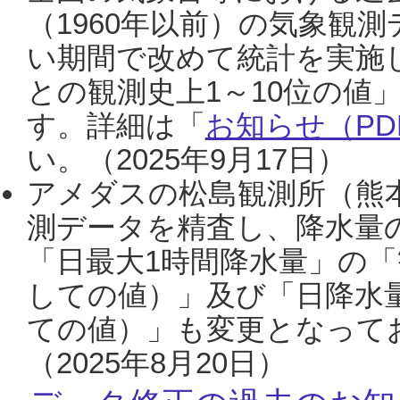
（1960年以前）の気象観
い期間で改めて統計を実施
との観測史上1～10位の値
す。詳細は「
お知らせ（PDF
い。（2025年9月17日）
アメダスの松島観測所（熊本
測データを精査し、降水量
「日最大1時間降水量」の「
しての値）」及び「日降水
ての値）」も変更となって
（2025年8月20日）