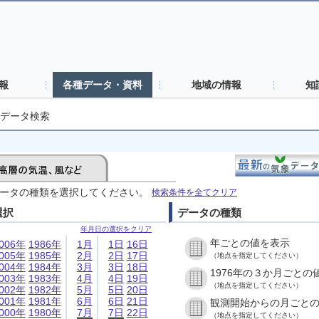
報
各種データ・資料
地域の情報
知
データ検索
ータの種類を選択してください。
検索条件を全てクリア
選択
データの種類
年月日の選択をクリア
年ごとの値を表示
006年
1986年
1月
1日
16日
005年
1985年
2月
2日
17日
（地点を指定してください）
004年
1984年
3月
3日
18日
1976年の３か月ごとの
003年
1983年
4月
4日
19日
（地点を指定してください）
002年
1982年
5月
5日
20日
001年
1981年
6月
6日
21日
観測開始からの月ごと
000年
1980年
7月
7日
22日
（地点を指定してください）