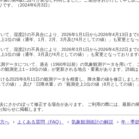
です。（2024年6月3日）
て、湿度計の不具合により、2026年1月1日から2026年4月13日
上1位の値（通年、1月、2月、3月及び4月としての値）」も変更とな
て、湿度計の不具合により、2026年3月1日から2026年4月22日
上1位の値（通年、3月及び4月としての値）」も変更となっておりますので
測データについて、過去（1960年以前）の気象観測データを用いて、
の観測史上1～10位の値」が更新される地点・要素があります。詳細は
ける2025年8月11日の観測データを精査し、降水量の値を修正しまし
しての値）」及び「日降水量」の「観測史上1位の値（8月としての値）
過去にさかのぼって修正する場合があります。 ご利用の際には、最新の掲
お知らせに掲載します。
る方へ
よくある質問（FAQ）
気象観測統計の解説
年・季