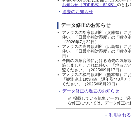
お知らせ（PDF形式：62KB）
のとおり
過去のお知らせ
データ修正のお知らせ
アメダスの郡家観測所（兵庫県）におい
伴い、「日最小相対湿度」の「観測史
（2026年7月22日）
アメダスの高野観測所（広島県）におい
伴い、「日最小相対湿度」の「観測史
日）
全国の気象台等における過去の気象観
施しました。これに伴い、「地点ごと
覧ください。（2025年9月17日）
アメダスの松島観測所（熊本県）にお
「観測史上1位の値（通年及び8月と
ください。（2025年8月20日）
データ修正の過去のお知らせ
※ 掲載している気象データは、
な修正については、データ修正の
利用され