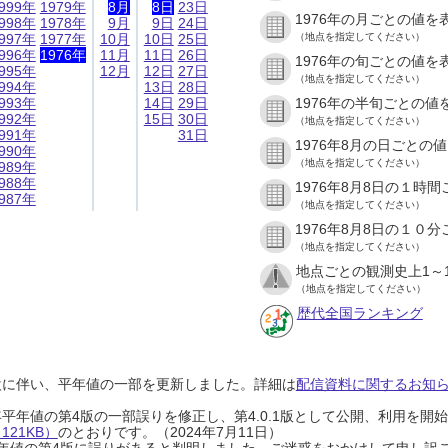
999年
1979年
8月
8日
23日
1976年の月ごとの値を
998年
1978年
9月
9日
24日
997年
1977年
10月
10日
25日
（地点を指定してください）
996年
1976年
11月
11日
26日
1976年の旬ごとの値を
995年
12月
12日
27日
（地点を指定してください）
994年
13日
28日
993年
14日
29日
1976年の半旬ごとの値
992年
15日
30日
（地点を指定してください）
991年
31日
1976年8月の日ごとの
990年
（地点を指定してください）
989年
988年
1976年8月8日の１時
987年
（地点を指定してください）
1976年8月8日の１０
（地点を指定してください）
地点ごとの観測史上1～
（地点を指定してください）
歴代全国ランキング
設に伴い、平年値の一部を更新しました。詳細は
配信資料に関するお知らせ
0年平年値の第4版の一部誤りを修正し、第4.0.1版として公開、利用を
21KB）
のとおりです。（2024年7月11日）
0年平年値の第4版に誤りがあると判明しました。ご迷惑をおかけして申し訳