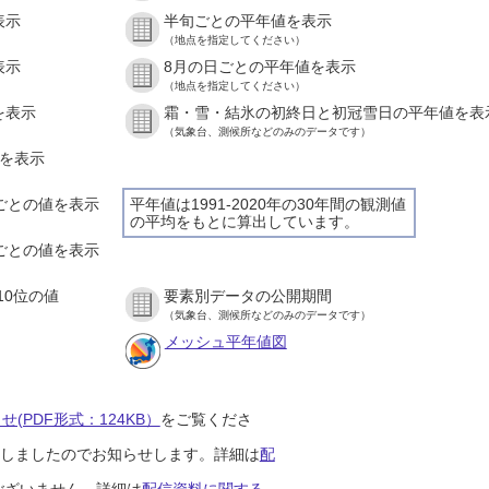
表示
半旬ごとの平年値を表示
（地点を指定してください）
表示
8月の日ごとの平年値を表示
（地点を指定してください）
を表示
霜・雪・結氷の初終日と初冠雪日の平年値を表
（気象台、測候所などのみのデータです）
値を表示
間ごとの値を表示
平年値は1991-2020年の30年間の観測値
の平均をもとに算出しています。
分ごとの値を表示
10位の値
要素別データの公開期間
（気象台、測候所などのみのデータです）
メッシュ平年値図
(PDF形式：124KB）
をご覧くださ
開始しましたのでお知らせします。詳細は
配
ございません。詳細は
配信資料に関する