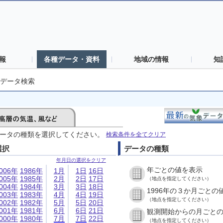
報
各種データ・資料
地域の情報
知
データ検索
ータの種類を選択してください。
検索条件を全てクリア
選択
データの種類
年月日の選択をクリア
年ごとの値を表示
006年
1986年
1月
1日
16日
005年
1985年
2月
2日
17日
（地点を指定してください）
004年
1984年
3月
3日
18日
1996年の３か月ごとの
003年
1983年
4月
4日
19日
（地点を指定してください）
002年
1982年
5月
5日
20日
001年
1981年
6月
6日
21日
観測開始からの月ごと
000年
1980年
7月
7日
22日
（地点を指定してください）