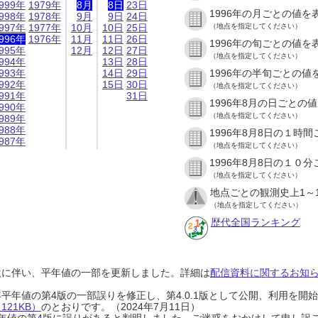
999年
1979年
8月
8日
23日
1996年の月ごとの値を
998年
1978年
9月
9日
24日
997年
1977年
10月
10日
25日
（地点を指定してください）
996年
1976年
11月
11日
26日
1996年の旬ごとの値を
995年
12月
12日
27日
（地点を指定してください）
994年
13日
28日
993年
14日
29日
1996年の半旬ごとの値
992年
15日
30日
（地点を指定してください）
991年
31日
1996年8月の日ごとの
990年
（地点を指定してください）
989年
988年
1996年8月8日の１時
987年
（地点を指定してください）
1996年8月8日の１０
（地点を指定してください）
地点ごとの観測史上1～
（地点を指定してください）
歴代全国ランキング
設に伴い、平年値の一部を更新しました。詳細は
配信資料に関するお知らせ
0年平年値の第4版の一部誤りを修正し、第4.0.1版として公開、利用を
21KB）
のとおりです。（2024年7月11日）
0年平年値の第4版に誤りがあると判明しました。ご迷惑をおかけして申し訳