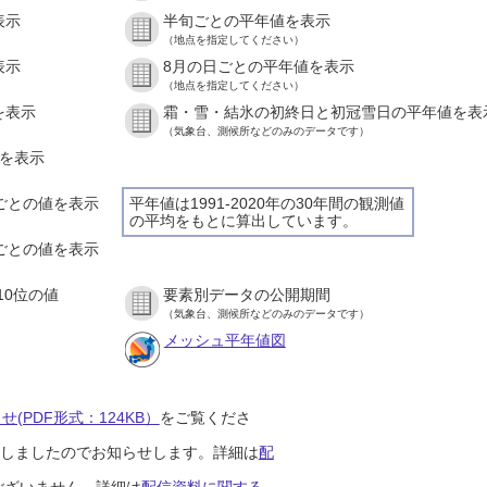
表示
半旬ごとの平年値を表示
（地点を指定してください）
表示
8月の日ごとの平年値を表示
（地点を指定してください）
を表示
霜・雪・結氷の初終日と初冠雪日の平年値を表
（気象台、測候所などのみのデータです）
値を表示
間ごとの値を表示
平年値は1991-2020年の30年間の観測値
の平均をもとに算出しています。
分ごとの値を表示
10位の値
要素別データの公開期間
（気象台、測候所などのみのデータです）
メッシュ平年値図
(PDF形式：124KB）
をご覧くださ
開始しましたのでお知らせします。詳細は
配
ございません。詳細は
配信資料に関する