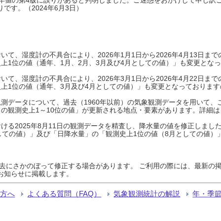
です。（2024年6月3日）
て、湿度計の不具合により、2026年1月1日から2026年4月13日
上1位の値（通年、1月、2月、3月及び4月としての値）」も変更とな
て、湿度計の不具合により、2026年3月1日から2026年4月22日
上1位の値（通年、3月及び4月としての値）」も変更となっておりますので
測データについて、過去（1960年以前）の気象観測データを用いて、
の観測史上1～10位の値」が更新される地点・要素があります。詳細は
ける2025年8月11日の観測データを精査し、降水量の値を修正しまし
しての値）」及び「日降水量」の「観測史上1位の値（8月としての値）
過去にさかのぼって修正する場合があります。 ご利用の際には、最新の掲
お知らせに掲載します。
る方へ
よくある質問（FAQ）
気象観測統計の解説
年・季