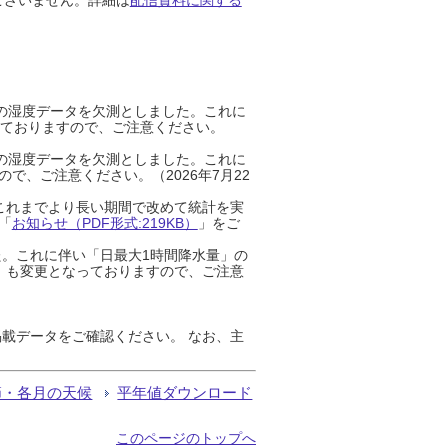
までの湿度データを欠測としました。これに
っておりますので、ご注意ください。
までの湿度データを欠測としました。これに
、ご注意ください。（2026年7月22
これまでより長い期間で改めて統計を実
「
お知らせ（PDF形式:219KB）
」をご
た。これに伴い「日最大1時間降水量」の
」も変更となっておりますので、ご注意
載データをご確認ください。 なお、主
節・各月の天候
平年値ダウンロード
このページのトップへ