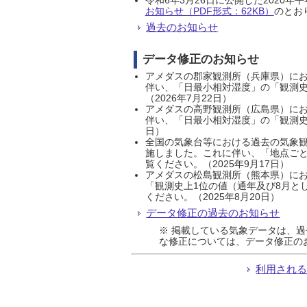
お知らせ（PDF形式：62KB）
のとおり
過去のお知らせ
データ修正のお知らせ
アメダスの郡家観測所（兵庫県）におい
伴い、「日最小相対湿度」の「観測史
（2026年7月22日）
アメダスの高野観測所（広島県）におい
伴い、「日最小相対湿度」の「観測史
日）
全国の気象台等における過去の気象観
施しました。これに伴い、「地点ごと
覧ください。（2025年9月17日）
アメダスの松島観測所（熊本県）にお
「観測史上1位の値（通年及び8月と
ください。（2025年8月20日）
データ修正の過去のお知らせ
※ 掲載している気象データは、
な修正については、データ修正の
利用され