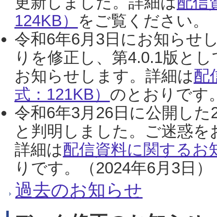
更新しました。詳細は
配信
124KB）
をご覧ください。（2
令和6年6月3日にお知らせし
りを修正し、第4.0.1版
お知らせします。詳細は
配
式：121KB）
のとおりです。
令和6年3月26日に公開した
と判明しました。ご迷惑を
詳細は
配信資料に関するお知
りです。（2024年6月3日）
過去のお知らせ