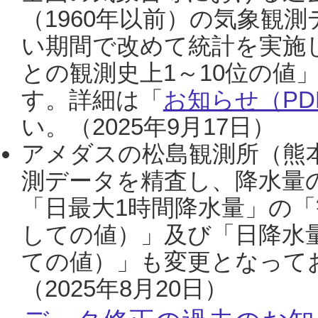
（1960年以前）の気象観
い期間で改めて統計を実施
との観測史上1～10位の値
す。詳細は「
お知らせ（PDF
い。（2025年9月17日）
アメダスの松島観測所（熊本
測データを精査し、降水量
「日最大1時間降水量」の「
しての値）」及び「日降水
ての値）」も変更となって
（2025年8月20日）