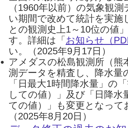
（1960年以前）の気象観
い期間で改めて統計を実施
との観測史上1～10位の値
す。詳細は「
お知らせ（PDF
い。（2025年9月17日）
アメダスの松島観測所（熊本
測データを精査し、降水量
「日最大1時間降水量」の「
しての値）」及び「日降水
ての値）」も変更となって
（2025年8月20日）