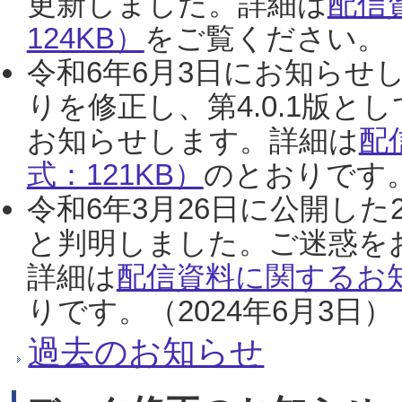
更新しました。詳細は
配信
124KB）
をご覧ください。（2
令和6年6月3日にお知らせし
りを修正し、第4.0.1版
お知らせします。詳細は
配
式：121KB）
のとおりです。
令和6年3月26日に公開した
と判明しました。ご迷惑を
詳細は
配信資料に関するお知
りです。（2024年6月3日）
過去のお知らせ