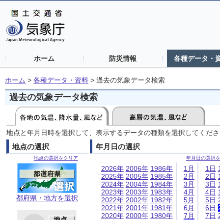
ホーム
防災情報
各種データ・
ホーム
>
各種データ・資料
>
過去の気象データ検索
過去の気象データ検索
地点と年月日時を選択して、表示するデータの種類を選択してくださ
地点の選択
年月日の選択
地点の選択をクリア
年月日の選択
2026年
2006年
1986年
1月
1日
2025年
2005年
1985年
2月
2日
2024年
2004年
1984年
3月
3日
2023年
2003年
1983年
4月
4日
都府県・地方を選択
2022年
2002年
1982年
5月
5日
2021年
2001年
1981年
6月
6日
2020年
2000年
1980年
7月
7日