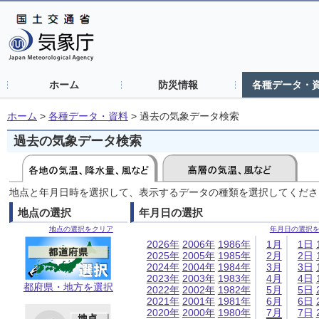
ホーム
防災情報
各種データ・
ホーム
>
各種データ・資料
>
過去の気象データ検索
過去の気象データ検索
地点と年月日時を選択して、表示するデータの種類を選択してくださ
地点の選択
年月日の選択
地点の選択をクリア
年月日の選択
2026年
2006年
1986年
1月
1日
2025年
2005年
1985年
2月
2日
2024年
2004年
1984年
3月
3日
2023年
2003年
1983年
4月
4日
都府県・地方を選択
2022年
2002年
1982年
5月
5日
2021年
2001年
1981年
6月
6日
2020年
2000年
1980年
7月
7日