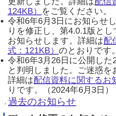
更新しました。詳細は
配信
124KB）
をご覧ください。（2
令和6年6月3日にお知らせし
りを修正し、第4.0.1版
お知らせします。詳細は
配
式：121KB）
のとおりです。
令和6年3月26日に公開した
と判明しました。ご迷惑を
詳細は
配信資料に関するお知
りです。（2024年6月3日）
過去のお知らせ