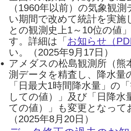
（1960年以前）の気象観
い期間で改めて統計を実施
との観測史上1～10位の値
す。詳細は「
お知らせ（PDF
い。（2025年9月17日）
アメダスの松島観測所（熊本
測データを精査し、降水量
「日最大1時間降水量」の「
しての値）」及び「日降水
ての値）」も変更となって
（2025年8月20日）