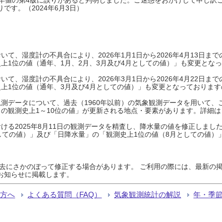
です。（2024年6月3日）
て、湿度計の不具合により、2026年1月1日から2026年4月13日
上1位の値（通年、1月、2月、3月及び4月としての値）」も変更とな
て、湿度計の不具合により、2026年3月1日から2026年4月22日
上1位の値（通年、3月及び4月としての値）」も変更となっておりますので
測データについて、過去（1960年以前）の気象観測データを用いて、
の観測史上1～10位の値」が更新される地点・要素があります。詳細は
ける2025年8月11日の観測データを精査し、降水量の値を修正しまし
しての値）」及び「日降水量」の「観測史上1位の値（8月としての値）
過去にさかのぼって修正する場合があります。 ご利用の際には、最新の掲
お知らせに掲載します。
る方へ
よくある質問（FAQ）
気象観測統計の解説
年・季