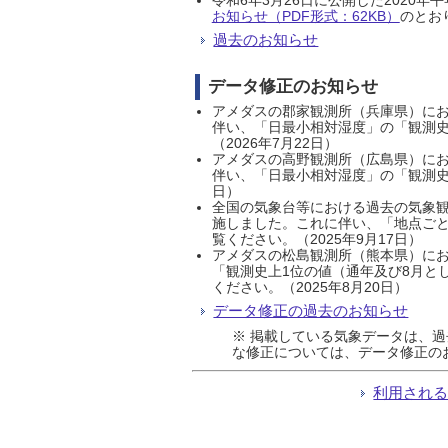
お知らせ（PDF形式：62KB）
のとおり
過去のお知らせ
データ修正のお知らせ
アメダスの郡家観測所（兵庫県）におい
伴い、「日最小相対湿度」の「観測史
（2026年7月22日）
アメダスの高野観測所（広島県）におい
伴い、「日最小相対湿度」の「観測史
日）
全国の気象台等における過去の気象観
施しました。これに伴い、「地点ごと
覧ください。（2025年9月17日）
アメダスの松島観測所（熊本県）にお
「観測史上1位の値（通年及び8月と
ください。（2025年8月20日）
データ修正の過去のお知らせ
※ 掲載している気象データは、
な修正については、データ修正の
利用され