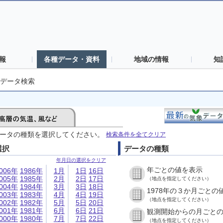
報
各種データ・資料
地域の情報
知
データ検索
ータの種類を選択してください。
検索条件を全てクリア
選択
データの種類
年月日の選択をクリア
年ごとの値を表示
006年
1986年
1月
1日
16日
005年
1985年
2月
2日
17日
（地点を指定してください）
004年
1984年
3月
3日
18日
1978年の３か月ごとの
003年
1983年
4月
4日
19日
（地点を指定してください）
002年
1982年
5月
5日
20日
001年
1981年
6月
6日
21日
観測開始からの月ごと
000年
1980年
7月
7日
22日
（地点を指定してください）