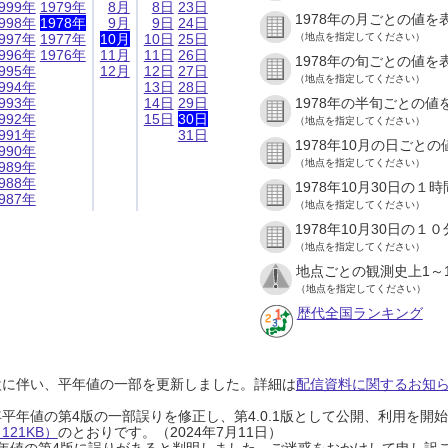
999年
1979年
8月
8日
23日
1978年の月ごとの値を
998年
1978年
9月
9日
24日
997年
1977年
10月
10日
25日
（地点を指定してください）
996年
1976年
11月
11日
26日
1978年の旬ごとの値を
995年
12月
12日
27日
（地点を指定してください）
994年
13日
28日
993年
14日
29日
1978年の半旬ごとの値
992年
15日
30日
（地点を指定してください）
991年
31日
1978年10月の日ごと
990年
（地点を指定してください）
989年
988年
1978年10月30日の
987年
（地点を指定してください）
1978年10月30日の
（地点を指定してください）
地点ごとの観測史上1～
（地点を指定してください）
歴代全国ランキング
設に伴い、平年値の一部を更新しました。詳細は
配信資料に関するお知らせ
0年平年値の第4版の一部誤りを修正し、第4.0.1版として公開、利用を
21KB）
のとおりです。（2024年7月11日）
0年平年値の第4版に誤りがあると判明しました。ご迷惑をおかけして申し訳