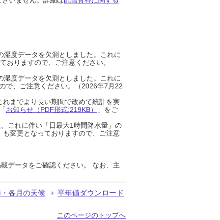
までの湿度データを欠測としました。これに
っておりますので、ご注意ください。
までの湿度データを欠測としました。これに
、ご注意ください。（2026年7月22
これまでより長い期間で改めて統計を実
「
お知らせ（PDF形式:219KB）
」をご
た。これに伴い「日最大1時間降水量」の
」も変更となっておりますので、ご注意
載データをご確認ください。 なお、主
節・各月の天候
平年値ダウンロード
このページのトップへ