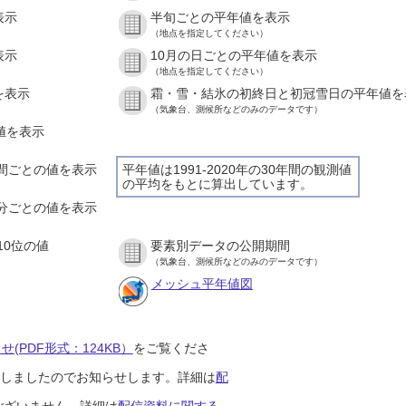
表示
半旬ごとの平年値を表示
（地点を指定してください）
表示
10月の日ごとの平年値を表示
（地点を指定してください）
を表示
霜・雪・結氷の初終日と初冠雪日の平年値を
（気象台、測候所などのみのデータです）
の値を表示
１時間ごとの値を表示
平年値は1991-2020年の30年間の観測値
の平均をもとに算出しています。
１０分ごとの値を表示
10位の値
要素別データの公開期間
（気象台、測候所などのみのデータです）
メッシュ平年値図
(PDF形式：124KB）
をご覧くださ
開始しましたのでお知らせします。詳細は
配
ございません。詳細は
配信資料に関する