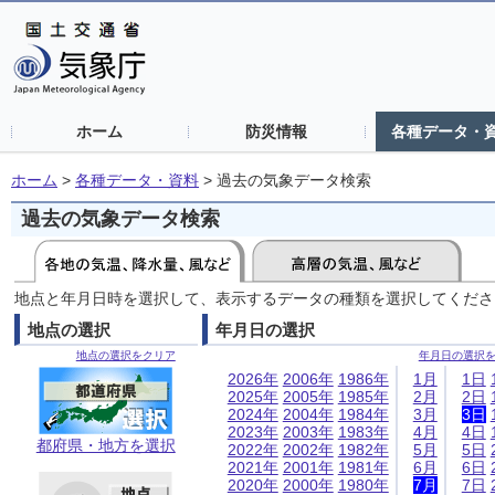
ホーム
防災情報
各種データ・
ホーム
>
各種データ・資料
>
過去の気象データ検索
過去の気象データ検索
地点と年月日時を選択して、表示するデータの種類を選択してくださ
地点の選択
年月日の選択
地点の選択をクリア
年月日の選択
2026年
2006年
1986年
1月
1日
2025年
2005年
1985年
2月
2日
2024年
2004年
1984年
3月
3日
2023年
2003年
1983年
4月
4日
都府県・地方を選択
2022年
2002年
1982年
5月
5日
2021年
2001年
1981年
6月
6日
2020年
2000年
1980年
7月
7日