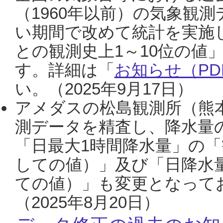
（1960年以前）の気象観
い期間で改めて統計を実施
との観測史上1～10位の値
す。詳細は「
お知らせ（PDF
い。（2025年9月17日）
アメダスの松島観測所（熊本
測データを精査し、降水量
「日最大1時間降水量」の「
しての値）」及び「日降水
ての値）」も変更となって
（2025年8月20日）