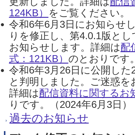
更新しました。詳細は
配信
124KB）
をご覧ください。（2
令和6年6月3日にお知らせし
りを修正し、第4.0.1版
お知らせします。詳細は
配
式：121KB）
のとおりです。
令和6年3月26日に公開した
と判明しました。ご迷惑を
詳細は
配信資料に関するお知
りです。（2024年6月3日）
過去のお知らせ