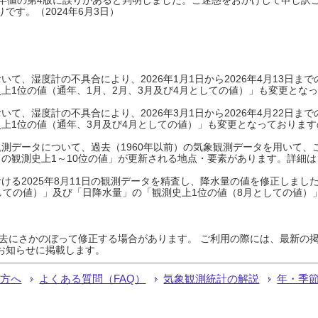
です。（2024年6月3日）
て、湿度計の不具合により、2026年1月1日から2026年4月13日
上1位の値（通年、1月、2月、3月及び4月としての値）」も変更とな
て、湿度計の不具合により、2026年3月1日から2026年4月22日
上1位の値（通年、3月及び4月としての値）」も変更となっておりますので
測データについて、過去（1960年以前）の気象観測データを用いて、
の観測史上1～10位の値」が更新される地点・要素があります。詳細は
ける2025年8月11日の観測データを精査し、降水量の値を修正しまし
しての値）」及び「日降水量」の「観測史上1位の値（8月としての値）
過去にさかのぼって修正する場合があります。 ご利用の際には、最新の掲
お知らせに掲載します。
る方へ
よくある質問（FAQ）
気象観測統計の解説
年・季