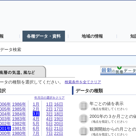
報
各種データ・資料
地域の情報
知
データ検索
ータの種類を選択してください。
検索条件を全てクリア
選択
データの種類
年月日の選択をクリア
年ごとの値を表示
006年
1986年
1月
1日
16日
005年
1985年
2月
2日
17日
（地点を指定してください）
004年
1984年
3月
3日
18日
2001年の３か月ごとの
003年
1983年
4月
4日
19日
（地点を指定してください）
002年
1982年
5月
5日
20日
001年
1981年
6月
6日
21日
観測開始からの月ごと
000年
1980年
7月
7日
22日
（地点を指定してください）