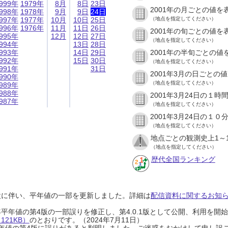
999年
1979年
8月
8日
23日
2001年の月ごとの値を
998年
1978年
9月
9日
24日
997年
1977年
10月
10日
25日
（地点を指定してください）
996年
1976年
11月
11日
26日
2001年の旬ごとの値を
995年
12月
12日
27日
（地点を指定してください）
994年
13日
28日
993年
14日
29日
2001年の半旬ごとの値
992年
15日
30日
（地点を指定してください）
991年
31日
2001年3月の日ごとの
990年
（地点を指定してください）
989年
988年
2001年3月24日の１
987年
（地点を指定してください）
2001年3月24日の１
（地点を指定してください）
地点ごとの観測史上1～
（地点を指定してください）
歴代全国ランキング
設に伴い、平年値の一部を更新しました。詳細は
配信資料に関するお知らせ
0年平年値の第4版の一部誤りを修正し、第4.0.1版として公開、利用を
21KB）
のとおりです。（2024年7月11日）
0年平年値の第4版に誤りがあると判明しました。ご迷惑をおかけして申し訳