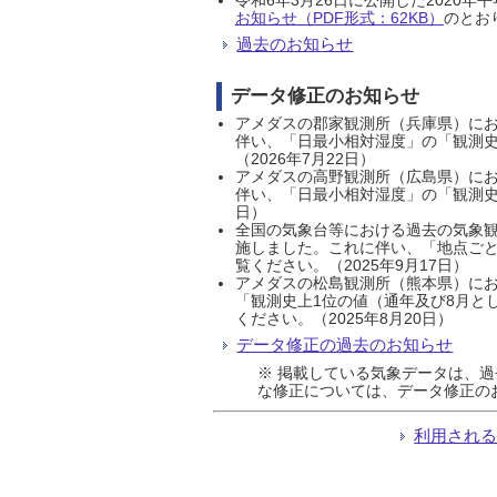
お知らせ（PDF形式：62KB）
のとおり
過去のお知らせ
データ修正のお知らせ
アメダスの郡家観測所（兵庫県）におい
伴い、「日最小相対湿度」の「観測史
（2026年7月22日）
アメダスの高野観測所（広島県）におい
伴い、「日最小相対湿度」の「観測史
日）
全国の気象台等における過去の気象観
施しました。これに伴い、「地点ごと
覧ください。（2025年9月17日）
アメダスの松島観測所（熊本県）にお
「観測史上1位の値（通年及び8月と
ください。（2025年8月20日）
データ修正の過去のお知らせ
※ 掲載している気象データは、
な修正については、データ修正の
利用され