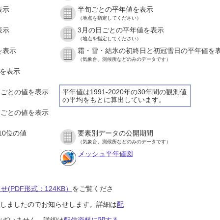
表示
半旬ごとの平年値を表示
（地点を指定してください）
表示
3月の日ごとの平年値を表示
（地点を指定してください）
を表示
霜・雪・結氷の初終日と初冠雪日の平年値を
（気象台、測候所などのみのデータです）
値を表示
時間ごとの値を表示
平年値は1991-2020年の30年間の観測値
の平均をもとに算出しています。
０分ごとの値を表示
10位の値
要素別データの公開期間
（気象台、測候所などのみのデータです）
メッシュ平年値図
(PDF形式：124KB）
をご覧くださ
開始しましたのでお知らせします。詳細は
配
ございません。詳細は
配信資料に関する