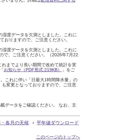
までの湿度データを欠測としました。これに
っておりますので、ご注意ください。
までの湿度データを欠測としました。これに
、ご注意ください。（2026年7月22
これまでより長い期間で改めて統計を実
「
お知らせ（PDF形式:219KB）
」をご
た。これに伴い「日最大1時間降水量」の
」も変更となっておりますので、ご注意
載データをご確認ください。 なお、主
節・各月の天候
平年値ダウンロード
このページのトップへ