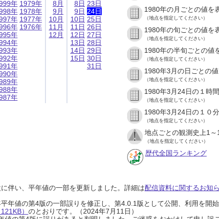
999年
1979年
8月
8日
23日
1980年の月ごとの値を
998年
1978年
9月
9日
24日
997年
1977年
10月
10日
25日
（地点を指定してください）
996年
1976年
11月
11日
26日
1980年の旬ごとの値を
995年
12月
12日
27日
（地点を指定してください）
994年
13日
28日
993年
14日
29日
1980年の半旬ごとの値
992年
15日
30日
（地点を指定してください）
991年
31日
1980年3月の日ごとの
990年
（地点を指定してください）
989年
988年
1980年3月24日の１
987年
（地点を指定してください）
1980年3月24日の１
（地点を指定してください）
地点ごとの観測史上1～
（地点を指定してください）
歴代全国ランキング
設に伴い、平年値の一部を更新しました。詳細は
配信資料に関するお知らせ
0年平年値の第4版の一部誤りを修正し、第4.0.1版として公開、利用を
21KB）
のとおりです。（2024年7月11日）
0年平年値の第4版に誤りがあると判明しました。ご迷惑をおかけして申し訳