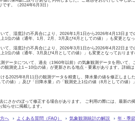
です。（2024年6月3日）
て、湿度計の不具合により、2026年1月1日から2026年4月13日
上1位の値（通年、1月、2月、3月及び4月としての値）」も変更とな
て、湿度計の不具合により、2026年3月1日から2026年4月22日
上1位の値（通年、3月及び4月としての値）」も変更となっておりますので
測データについて、過去（1960年以前）の気象観測データを用いて、
の観測史上1～10位の値」が更新される地点・要素があります。詳細は
ける2025年8月11日の観測データを精査し、降水量の値を修正しまし
しての値）」及び「日降水量」の「観測史上1位の値（8月としての値）
過去にさかのぼって修正する場合があります。 ご利用の際には、最新の掲
お知らせに掲載します。
る方へ
よくある質問（FAQ）
気象観測統計の解説
年・季