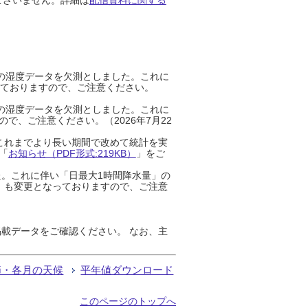
までの湿度データを欠測としました。これに
っておりますので、ご注意ください。
までの湿度データを欠測としました。これに
、ご注意ください。（2026年7月22
これまでより長い期間で改めて統計を実
「
お知らせ（PDF形式:219KB）
」をご
た。これに伴い「日最大1時間降水量」の
」も変更となっておりますので、ご注意
載データをご確認ください。 なお、主
節・各月の天候
平年値ダウンロード
このページのトップへ