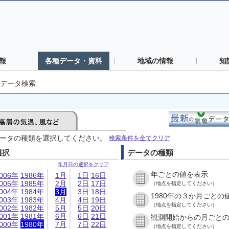
報
各種データ・資料
地域の情報
知
データ検索
ータの種類を選択してください。
検索条件を全てクリア
選択
データの種類
年月日の選択をクリア
年ごとの値を表示
006年
1986年
1月
1日
16日
005年
1985年
2月
2日
17日
（地点を指定してください）
004年
1984年
3月
3日
18日
1980年の３か月ごとの
003年
1983年
4月
4日
19日
（地点を指定してください）
002年
1982年
5月
5日
20日
001年
1981年
6月
6日
21日
観測開始からの月ごと
000年
1980年
7月
7日
22日
（地点を指定してください）