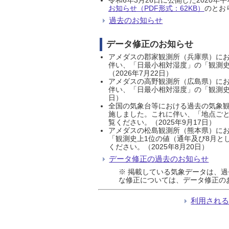
お知らせ（PDF形式：62KB）
のとおり
過去のお知らせ
データ修正のお知らせ
アメダスの郡家観測所（兵庫県）におい
伴い、「日最小相対湿度」の「観測史
（2026年7月22日）
アメダスの高野観測所（広島県）におい
伴い、「日最小相対湿度」の「観測史
日）
全国の気象台等における過去の気象観
施しました。これに伴い、「地点ごと
覧ください。（2025年9月17日）
アメダスの松島観測所（熊本県）にお
「観測史上1位の値（通年及び8月と
ください。（2025年8月20日）
データ修正の過去のお知らせ
※ 掲載している気象データは、
な修正については、データ修正の
利用され