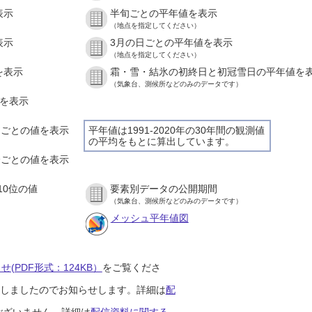
表示
半旬ごとの平年値を表示
（地点を指定してください）
表示
3月の日ごとの平年値を表示
（地点を指定してください）
を表示
霜・雪・結氷の初終日と初冠雪日の平年値を
（気象台、測候所などのみのデータです）
値を表示
時間ごとの値を表示
平年値は1991-2020年の30年間の観測値
の平均をもとに算出しています。
０分ごとの値を表示
10位の値
要素別データの公開期間
（気象台、測候所などのみのデータです）
メッシュ平年値図
(PDF形式：124KB）
をご覧くださ
開始しましたのでお知らせします。詳細は
配
ございません。詳細は
配信資料に関する