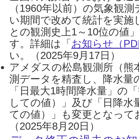
（1960年以前）の気象観
い期間で改めて統計を実施
との観測史上1～10位の値
す。詳細は「
お知らせ（PDF
い。（2025年9月17日）
アメダスの松島観測所（熊本
測データを精査し、降水量
「日最大1時間降水量」の「
しての値）」及び「日降水
ての値）」も変更となって
（2025年8月20日）