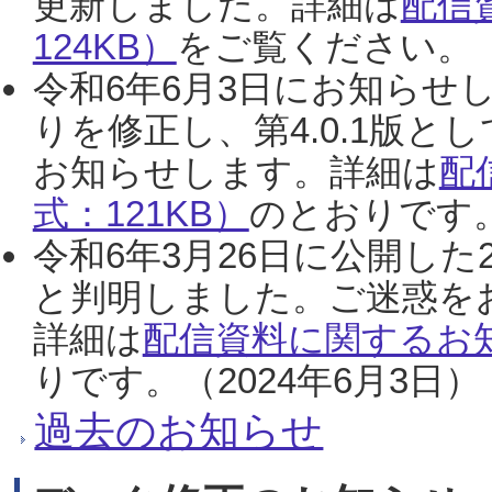
更新しました。詳細は
配信
124KB）
をご覧ください。（2
令和6年6月3日にお知らせし
りを修正し、第4.0.1版
お知らせします。詳細は
配
式：121KB）
のとおりです。
令和6年3月26日に公開した
と判明しました。ご迷惑を
詳細は
配信資料に関するお知
りです。（2024年6月3日）
過去のお知らせ