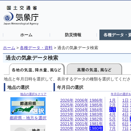
ホーム
防災情報
各種データ・
ホーム
>
各種データ・資料
>
過去の気象データ検索
過去の気象データ検索
地点と年月日時を選択して、表示するデータの種類を選択してくださ
地点の選択
年月日の選択
地点の選択をクリア
年月日の選択
2026年
2006年
1986年
1月
1日
2025年
2005年
1985年
2月
2日
2024年
2004年
1984年
3月
3日
2023年
2003年
1983年
4月
4日
都府県・地方を選択
2022年
2002年
1982年
5月
5日
2021年
2001年
1981年
6月
6日
2020年
2000年
1980年
7月
7日