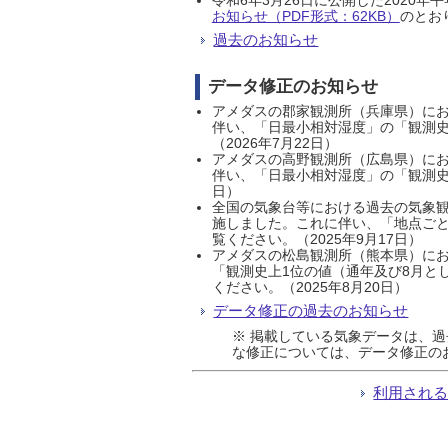
お知らせ（PDF形式：62KB）
のとおり
過去のお知らせ
データ修正のお知らせ
アメダスの郡家観測所（兵庫県）におい
伴い、「日最小相対湿度」の「観測史
（2026年7月22日）
アメダスの高野観測所（広島県）におい
伴い、「日最小相対湿度」の「観測史
日）
全国の気象台等における過去の気象観
施しました。これに伴い、「地点ごと
覧ください。（2025年9月17日）
アメダスの松島観測所（熊本県）にお
「観測史上1位の値（通年及び8月と
ください。（2025年8月20日）
データ修正の過去のお知らせ
※ 掲載している気象データは、
な修正については、データ修正の
利用され