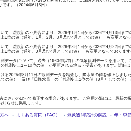
です。（2024年6月3日）
て、湿度計の不具合により、2026年1月1日から2026年4月13日
上1位の値（通年、1月、2月、3月及び4月としての値）」も変更とな
て、湿度計の不具合により、2026年3月1日から2026年4月22日
上1位の値（通年、3月及び4月としての値）」も変更となっておりますので
測データについて、過去（1960年以前）の気象観測データを用いて、
の観測史上1～10位の値」が更新される地点・要素があります。詳細は
ける2025年8月11日の観測データを精査し、降水量の値を修正しまし
しての値）」及び「日降水量」の「観測史上1位の値（8月としての値）
過去にさかのぼって修正する場合があります。 ご利用の際には、最新の掲
お知らせに掲載します。
る方へ
よくある質問（FAQ）
気象観測統計の解説
年・季