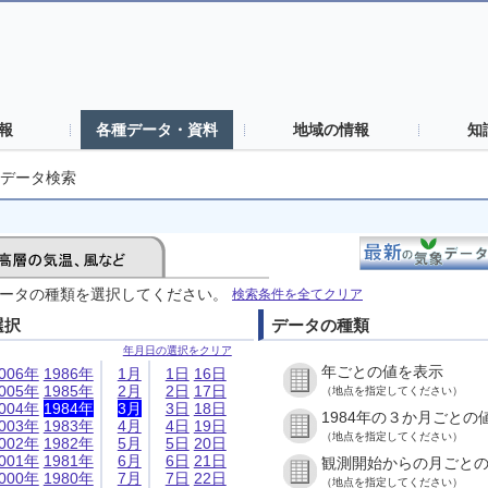
報
各種データ・資料
地域の情報
知
データ検索
ータの種類を選択してください。
検索条件を全てクリア
選択
データの種類
年月日の選択をクリア
年ごとの値を表示
006年
1986年
1月
1日
16日
005年
1985年
2月
2日
17日
（地点を指定してください）
004年
1984年
3月
3日
18日
1984年の３か月ごとの
003年
1983年
4月
4日
19日
（地点を指定してください）
002年
1982年
5月
5日
20日
001年
1981年
6月
6日
21日
観測開始からの月ごと
000年
1980年
7月
7日
22日
（地点を指定してください）