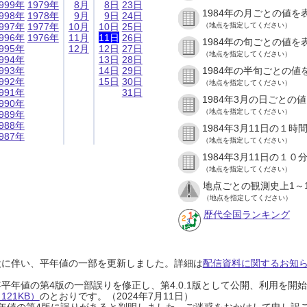
999年
1979年
8月
8日
23日
1984年の月ごとの値を
998年
1978年
9月
9日
24日
997年
1977年
10月
10日
25日
（地点を指定してください）
996年
1976年
11月
11日
26日
1984年の旬ごとの値を
995年
12月
12日
27日
（地点を指定してください）
994年
13日
28日
993年
14日
29日
1984年の半旬ごとの値
992年
15日
30日
（地点を指定してください）
991年
31日
1984年3月の日ごとの
990年
（地点を指定してください）
989年
988年
1984年3月11日の１
987年
（地点を指定してください）
1984年3月11日の１
（地点を指定してください）
地点ごとの観測史上1～
（地点を指定してください）
歴代全国ランキング
設に伴い、平年値の一部を更新しました。詳細は
配信資料に関するお知らせ
0年平年値の第4版の一部誤りを修正し、第4.0.1版として公開、利用を
21KB）
のとおりです。（2024年7月11日）
0年平年値の第4版に誤りがあると判明しました。ご迷惑をおかけして申し訳