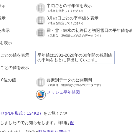
表示
半旬ごとの平年値を表示
（地点を指定してください）
表示
3月の日ごとの平年値を表示
（地点を指定してください）
を表示
霜・雪・結氷の初終日と初冠雪日の平年値を
（気象台、測候所などのみのデータです）
値を表示
時間ごとの値を表示
平年値は1991-2020年の30年間の観測値
の平均をもとに算出しています。
０分ごとの値を表示
10位の値
要素別データの公開期間
（気象台、測候所などのみのデータです）
メッシュ平年値図
(PDF形式：124KB）
をご覧くださ
開始しましたのでお知らせします。詳細は
配
ございません。詳細は
配信資料に関する