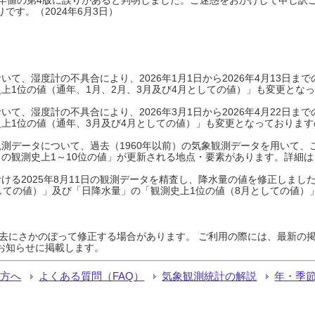
です。（2024年6月3日）
て、湿度計の不具合により、2026年1月1日から2026年4月13日
上1位の値（通年、1月、2月、3月及び4月としての値）」も変更とな
て、湿度計の不具合により、2026年3月1日から2026年4月22日
上1位の値（通年、3月及び4月としての値）」も変更となっておりますので
測データについて、過去（1960年以前）の気象観測データを用いて、
の観測史上1～10位の値」が更新される地点・要素があります。詳細は
ける2025年8月11日の観測データを精査し、降水量の値を修正しまし
しての値）」及び「日降水量」の「観測史上1位の値（8月としての値）
過去にさかのぼって修正する場合があります。 ご利用の際には、最新の掲
お知らせに掲載します。
る方へ
よくある質問（FAQ）
気象観測統計の解説
年・季