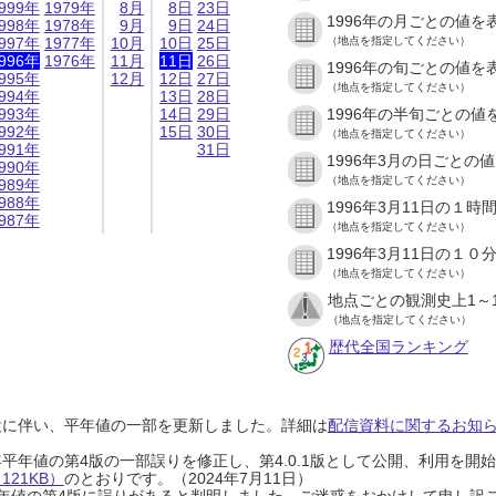
999年
1979年
8月
8日
23日
1996年の月ごとの値を
998年
1978年
9月
9日
24日
997年
1977年
10月
10日
25日
（地点を指定してください）
996年
1976年
11月
11日
26日
1996年の旬ごとの値を
995年
12月
12日
27日
（地点を指定してください）
994年
13日
28日
993年
14日
29日
1996年の半旬ごとの値
992年
15日
30日
（地点を指定してください）
991年
31日
1996年3月の日ごとの
990年
（地点を指定してください）
989年
988年
1996年3月11日の１
987年
（地点を指定してください）
1996年3月11日の１
（地点を指定してください）
地点ごとの観測史上1～
（地点を指定してください）
歴代全国ランキング
設に伴い、平年値の一部を更新しました。詳細は
配信資料に関するお知らせ
0年平年値の第4版の一部誤りを修正し、第4.0.1版として公開、利用を
21KB）
のとおりです。（2024年7月11日）
0年平年値の第4版に誤りがあると判明しました。ご迷惑をおかけして申し訳