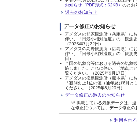
お知らせ（PDF形式：62KB）
のとおり
過去のお知らせ
データ修正のお知らせ
アメダスの郡家観測所（兵庫県）におい
伴い、「日最小相対湿度」の「観測史
（2026年7月22日）
アメダスの高野観測所（広島県）におい
伴い、「日最小相対湿度」の「観測史
日）
全国の気象台等における過去の気象観
施しました。これに伴い、「地点ごと
覧ください。（2025年9月17日）
アメダスの松島観測所（熊本県）にお
「観測史上1位の値（通年及び8月と
ください。（2025年8月20日）
データ修正の過去のお知らせ
※ 掲載している気象データは、
な修正については、データ修正の
利用され