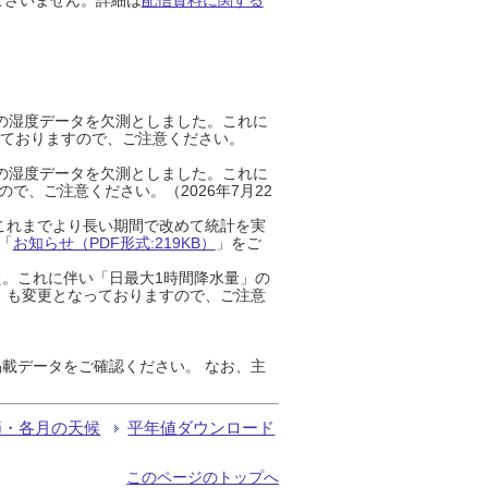
までの湿度データを欠測としました。これに
っておりますので、ご注意ください。
までの湿度データを欠測としました。これに
、ご注意ください。（2026年7月22
これまでより長い期間で改めて統計を実
「
お知らせ（PDF形式:219KB）
」をご
た。これに伴い「日最大1時間降水量」の
」も変更となっておりますので、ご注意
載データをご確認ください。 なお、主
節・各月の天候
平年値ダウンロード
このページのトップへ