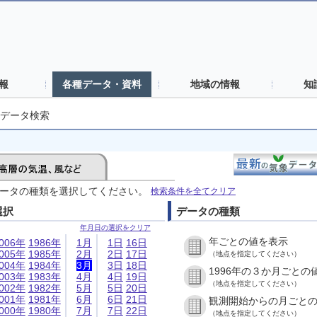
報
各種データ・資料
地域の情報
知
データ検索
ータの種類を選択してください。
検索条件を全てクリア
選択
データの種類
年月日の選択をクリア
年ごとの値を表示
006年
1986年
1月
1日
16日
005年
1985年
2月
2日
17日
（地点を指定してください）
004年
1984年
3月
3日
18日
1996年の３か月ごとの
003年
1983年
4月
4日
19日
（地点を指定してください）
002年
1982年
5月
5日
20日
001年
1981年
6月
6日
21日
観測開始からの月ごと
000年
1980年
7月
7日
22日
（地点を指定してください）