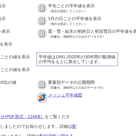
表示
半旬ごとの平年値を表示
（地点を指定してください）
表示
3月の日ごとの平年値を表示
（地点を指定してください）
を表示
霜・雪・結氷の初終日と初冠雪日の平年値を
（気象台、測候所などのみのデータです）
値を表示
時間ごとの値を表示
平年値は1991-2020年の30年間の観測値
の平均をもとに算出しています。
０分ごとの値を表示
10位の値
要素別データの公開期間
（気象台、測候所などのみのデータです）
メッシュ平年値図
(PDF形式：124KB）
をご覧くださ
開始しましたのでお知らせします。詳細は
配
ございません。詳細は
配信資料に関する