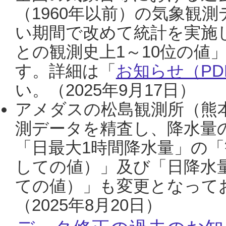
（1960年以前）の気象観
い期間で改めて統計を実施
との観測史上1～10位の値
す。詳細は「
お知らせ（PDF
い。（2025年9月17日）
アメダスの松島観測所（熊本
測データを精査し、降水量
「日最大1時間降水量」の「
しての値）」及び「日降水
ての値）」も変更となって
（2025年8月20日）