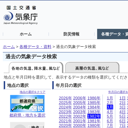
ホーム
防災情報
各種データ・
ホーム
>
各種データ・資料
>
過去の気象データ検索
過去の気象データ検索
地点と年月日時を選択して、表示するデータの種類を選択してくださ
地点の選択
年月日の選択
地点の選択をクリア
年月日の選択
2026年
2006年
1986年
1月
1日
2025年
2005年
1985年
2月
2日
2024年
2004年
1984年
3月
3日
2023年
2003年
1983年
4月
4日
都府県・地方を選択
2022年
2002年
1982年
5月
5日
2021年
2001年
1981年
6月
6日
2020年
2000年
1980年
7月
7日