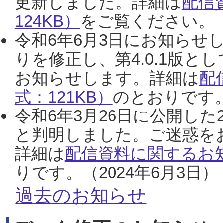
更新しました。詳細は
配信
124KB）
をご覧ください。（2
令和6年6月3日にお知らせし
りを修正し、第4.0.1版
お知らせします。詳細は
配
式：121KB）
のとおりです。
令和6年3月26日に公開した
と判明しました。ご迷惑を
詳細は
配信資料に関するお知
りです。（2024年6月3日）
過去のお知らせ