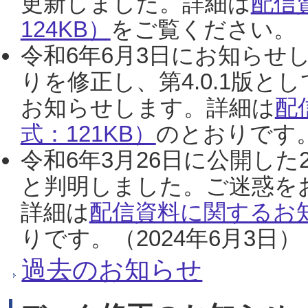
更新しました。詳細は
配信
124KB）
をご覧ください。（2
令和6年6月3日にお知らせし
りを修正し、第4.0.1版
お知らせします。詳細は
配
式：121KB）
のとおりです。
令和6年3月26日に公開した
と判明しました。ご迷惑を
詳細は
配信資料に関するお知
りです。（2024年6月3日）
過去のお知らせ