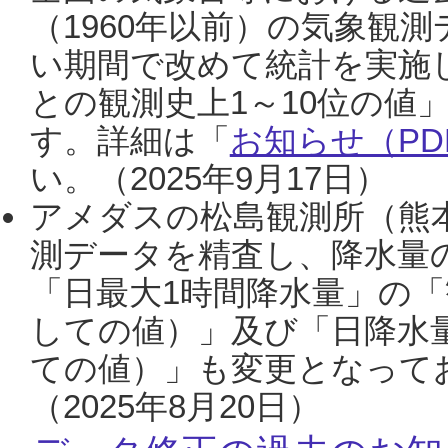
（1960年以前）の気象観
い期間で改めて統計を実施
との観測史上1～10位の値
す。詳細は「
お知らせ（PDF
い。（2025年9月17日）
アメダスの松島観測所（熊本
測データを精査し、降水量
「日最大1時間降水量」の「
しての値）」及び「日降水
ての値）」も変更となって
（2025年8月20日）