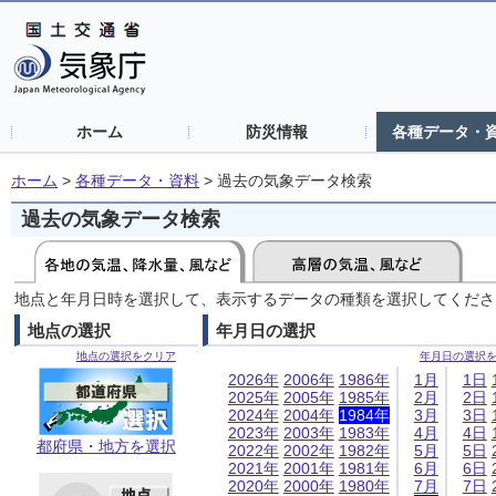
ホーム
防災情報
各種データ・
ホーム
>
各種データ・資料
>
過去の気象データ検索
過去の気象データ検索
地点と年月日時を選択して、表示するデータの種類を選択してくださ
地点の選択
年月日の選択
地点の選択をクリア
年月日の選択
2026年
2006年
1986年
1月
1日
2025年
2005年
1985年
2月
2日
2024年
2004年
1984年
3月
3日
2023年
2003年
1983年
4月
4日
都府県・地方を選択
2022年
2002年
1982年
5月
5日
2021年
2001年
1981年
6月
6日
2020年
2000年
1980年
7月
7日