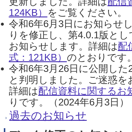
更新しました。詳細は
配信
124KB）
をご覧ください。（2
令和6年6月3日にお知らせし
りを修正し、第4.0.1版
お知らせします。詳細は
配
式：121KB）
のとおりです。
令和6年3月26日に公開した
と判明しました。ご迷惑を
詳細は
配信資料に関するお知
りです。（2024年6月3日）
過去のお知らせ