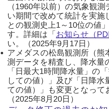
（1960年以前）の気象観
い期間で改めて統計を実施
との観測史上1～10位の値
す。詳細は「
お知らせ（PDF
い。（2025年9月17日）
アメダスの松島観測所（熊本
測データを精査し、降水量
「日最大1時間降水量」の「
しての値）」及び「日降水
ての値）」も変更となって
（2025年8月20日）