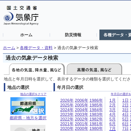
ホーム
防災情報
各種データ・
ホーム
>
各種データ・資料
>
過去の気象データ検索
過去の気象データ検索
地点と年月日時を選択して、表示するデータの種類を選択してくださ
地点の選択
年月日の選択
地点の選択をクリア
年月日の選択
2026年
2006年
1986年
1月
1日
2025年
2005年
1985年
2月
2日
2024年
2004年
1984年
3月
3日
2023年
2003年
1983年
4月
4日
都府県・地方を選択
2022年
2002年
1982年
5月
5日
2021年
2001年
1981年
6月
6日
2020年
2000年
1980年
7月
7日