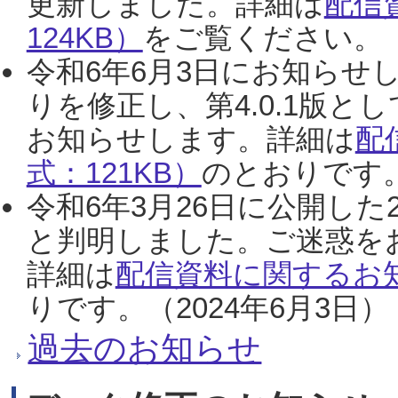
更新しました。詳細は
配信
124KB）
をご覧ください。（2
令和6年6月3日にお知らせし
りを修正し、第4.0.1版
お知らせします。詳細は
配
式：121KB）
のとおりです。
令和6年3月26日に公開した
と判明しました。ご迷惑を
詳細は
配信資料に関するお知
りです。（2024年6月3日）
過去のお知らせ