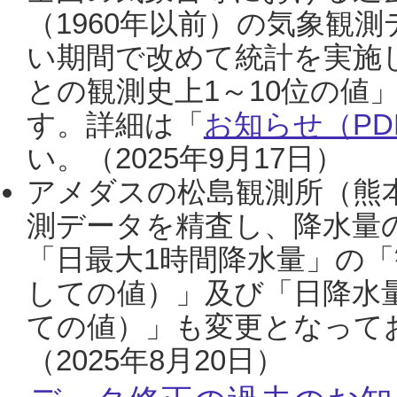
（1960年以前）の気象観
い期間で改めて統計を実施
との観測史上1～10位の値
す。詳細は「
お知らせ（PDF
い。（2025年9月17日）
アメダスの松島観測所（熊本
測データを精査し、降水量
「日最大1時間降水量」の「
しての値）」及び「日降水
ての値）」も変更となって
（2025年8月20日）