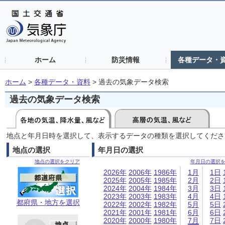
ホーム
防災情報
各種データ・
ホーム
>
各種データ・資料
>
過去の気象データ検索
過去の気象データ検索
地点と年月日時を選択して、表示するデータの種類を選択してくださ
地点の選択
年月日の選択
地点の選択をクリア
年月日の選択
2026年
2006年
1986年
1月
1日
2025年
2005年
1985年
2月
2日
2024年
2004年
1984年
3月
3日
2023年
2003年
1983年
4月
4日
都府県・地方を選択
2022年
2002年
1982年
5月
5日
2021年
2001年
1981年
6月
6日
2020年
2000年
1980年
7月
7日