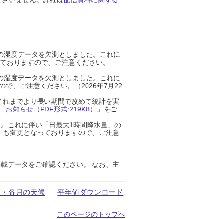
までの湿度データを欠測としました。これに
っておりますので、ご注意ください。
までの湿度データを欠測としました。これに
、ご注意ください。（2026年7月22
これまでより長い期間で改めて統計を実
「
お知らせ（PDF形式:219KB）
」をご
た。これに伴い「日最大1時間降水量」の
」も変更となっておりますので、ご注意
載データをご確認ください。 なお、主
節・各月の天候
平年値ダウンロード
このページのトップへ