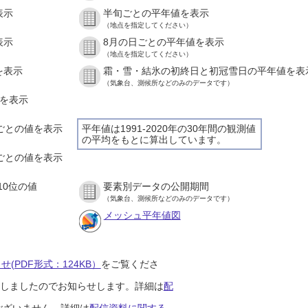
表示
半旬ごとの平年値を表示
（地点を指定してください）
表示
8月の日ごとの平年値を表示
（地点を指定してください）
を表示
霜・雪・結氷の初終日と初冠雪日の平年値を表
（気象台、測候所などのみのデータです）
値を表示
間ごとの値を表示
平年値は1991-2020年の30年間の観測値
の平均をもとに算出しています。
分ごとの値を表示
10位の値
要素別データの公開期間
（気象台、測候所などのみのデータです）
メッシュ平年値図
(PDF形式：124KB）
をご覧くださ
開始しましたのでお知らせします。詳細は
配
ございません。詳細は
配信資料に関する