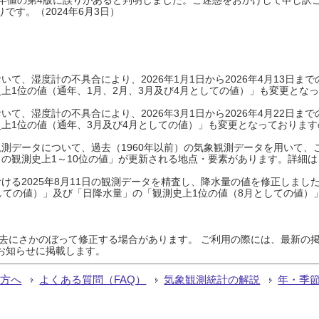
です。（2024年6月3日）
て、湿度計の不具合により、2026年1月1日から2026年4月13日
上1位の値（通年、1月、2月、3月及び4月としての値）」も変更とな
て、湿度計の不具合により、2026年3月1日から2026年4月22日
上1位の値（通年、3月及び4月としての値）」も変更となっておりますので
測データについて、過去（1960年以前）の気象観測データを用いて、
の観測史上1～10位の値」が更新される地点・要素があります。詳細は
ける2025年8月11日の観測データを精査し、降水量の値を修正しまし
しての値）」及び「日降水量」の「観測史上1位の値（8月としての値）
過去にさかのぼって修正する場合があります。 ご利用の際には、最新の掲
お知らせに掲載します。
る方へ
よくある質問（FAQ）
気象観測統計の解説
年・季