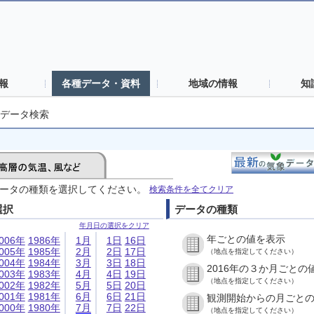
報
各種データ・資料
地域の情報
知
データ検索
ータの種類を選択してください。
検索条件を全てクリア
選択
データの種類
年月日の選択をクリア
年ごとの値を表示
006年
1986年
1月
1日
16日
005年
1985年
2月
2日
17日
（地点を指定してください）
004年
1984年
3月
3日
18日
2016年の３か月ごとの
003年
1983年
4月
4日
19日
（地点を指定してください）
002年
1982年
5月
5日
20日
001年
1981年
6月
6日
21日
観測開始からの月ごと
000年
1980年
7月
7日
22日
（地点を指定してください）