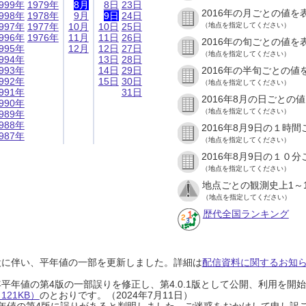
999年
1979年
8月
8日
23日
2016年の月ごとの値を
998年
1978年
9月
9日
24日
997年
1977年
10月
10日
25日
（地点を指定してください）
996年
1976年
11月
11日
26日
2016年の旬ごとの値を
995年
12月
12日
27日
（地点を指定してください）
994年
13日
28日
993年
14日
29日
2016年の半旬ごとの値
992年
15日
30日
（地点を指定してください）
991年
31日
2016年8月の日ごとの
990年
（地点を指定してください）
989年
988年
2016年8月9日の１時
987年
（地点を指定してください）
2016年8月9日の１０
（地点を指定してください）
地点ごとの観測史上1～
（地点を指定してください）
歴代全国ランキング
設に伴い、平年値の一部を更新しました。詳細は
配信資料に関するお知らせ
0年平年値の第4版の一部誤りを修正し、第4.0.1版として公開、利用を
21KB）
のとおりです。（2024年7月11日）
0年平年値の第4版に誤りがあると判明しました。ご迷惑をおかけして申し訳