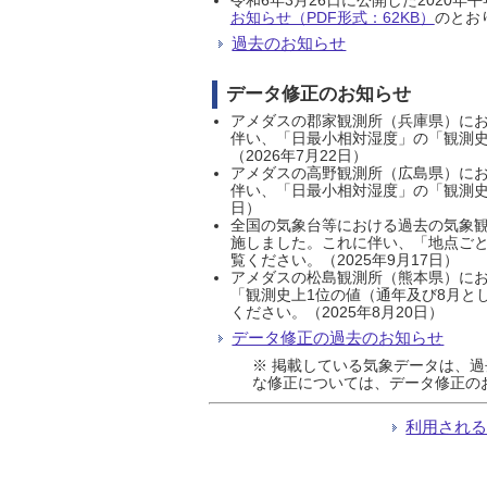
お知らせ（PDF形式：62KB）
のとおり
過去のお知らせ
データ修正のお知らせ
アメダスの郡家観測所（兵庫県）におい
伴い、「日最小相対湿度」の「観測史
（2026年7月22日）
アメダスの高野観測所（広島県）におい
伴い、「日最小相対湿度」の「観測史
日）
全国の気象台等における過去の気象観
施しました。これに伴い、「地点ごと
覧ください。（2025年9月17日）
アメダスの松島観測所（熊本県）にお
「観測史上1位の値（通年及び8月と
ください。（2025年8月20日）
データ修正の過去のお知らせ
※ 掲載している気象データは、
な修正については、データ修正の
利用され