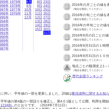
999年
1979年
8月
8日
23日
2016年の月ごとの値を
998年
1978年
9月
9日
24日
997年
1977年
10月
10日
25日
（地点を指定してください）
996年
1976年
11月
11日
26日
2016年の旬ごとの値を
995年
12月
12日
27日
（地点を指定してください）
994年
13日
28日
993年
14日
29日
2016年の半旬ごとの値
992年
15日
30日
（地点を指定してください）
991年
31日
2016年8月の日ごとの
990年
（地点を指定してください）
989年
988年
2016年8月31日の１
987年
（地点を指定してください）
2016年8月31日の１
（地点を指定してください）
地点ごとの観測史上1～
（地点を指定してください）
歴代全国ランキング
設に伴い、平年値の一部を更新しました。詳細は
配信資料に関するお知らせ
0年平年値の第4版の一部誤りを修正し、第4.0.1版として公開、利用を
21KB）
のとおりです。（2024年7月11日）
0年平年値の第4版に誤りがあると判明しました。ご迷惑をおかけして申し訳