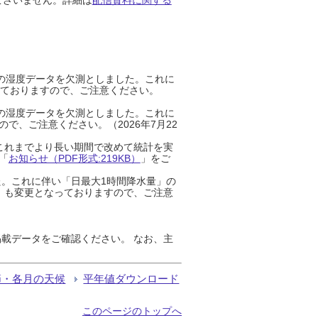
までの湿度データを欠測としました。これに
っておりますので、ご注意ください。
までの湿度データを欠測としました。これに
、ご注意ください。（2026年7月22
これまでより長い期間で改めて統計を実
「
お知らせ（PDF形式:219KB）
」をご
た。これに伴い「日最大1時間降水量」の
」も変更となっておりますので、ご注意
載データをご確認ください。 なお、主
節・各月の天候
平年値ダウンロード
このページのトップへ