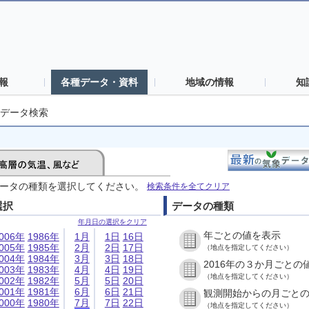
報
各種データ・資料
地域の情報
知
データ検索
ータの種類を選択してください。
検索条件を全てクリア
選択
データの種類
年月日の選択をクリア
年ごとの値を表示
006年
1986年
1月
1日
16日
005年
1985年
2月
2日
17日
（地点を指定してください）
004年
1984年
3月
3日
18日
2016年の３か月ごとの
003年
1983年
4月
4日
19日
（地点を指定してください）
002年
1982年
5月
5日
20日
001年
1981年
6月
6日
21日
観測開始からの月ごと
000年
1980年
7月
7日
22日
（地点を指定してください）