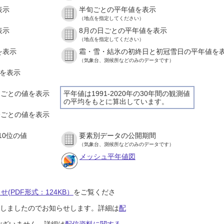
表示
半旬ごとの平年値を表示
（地点を指定してください）
表示
8月の日ごとの平年値を表示
（地点を指定してください）
を表示
霜・雪・結氷の初終日と初冠雪日の平年値を
（気象台、測候所などのみのデータです）
値を表示
時間ごとの値を表示
平年値は1991-2020年の30年間の観測値
の平均をもとに算出しています。
０分ごとの値を表示
10位の値
要素別データの公開期間
（気象台、測候所などのみのデータです）
メッシュ平年値図
(PDF形式：124KB）
をご覧くださ
開始しましたのでお知らせします。詳細は
配
ございません。詳細は
配信資料に関する