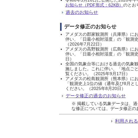
お知らせ（PDF形式：62KB）
のとおり
過去のお知らせ
データ修正のお知らせ
アメダスの郡家観測所（兵庫県）におい
伴い、「日最小相対湿度」の「観測史
（2026年7月22日）
アメダスの高野観測所（広島県）におい
伴い、「日最小相対湿度」の「観測史
日）
全国の気象台等における過去の気象観
施しました。これに伴い、「地点ごと
覧ください。（2025年9月17日）
アメダスの松島観測所（熊本県）にお
「観測史上1位の値（通年及び8月と
ください。（2025年8月20日）
データ修正の過去のお知らせ
※ 掲載している気象データは、
な修正については、データ修正の
利用され