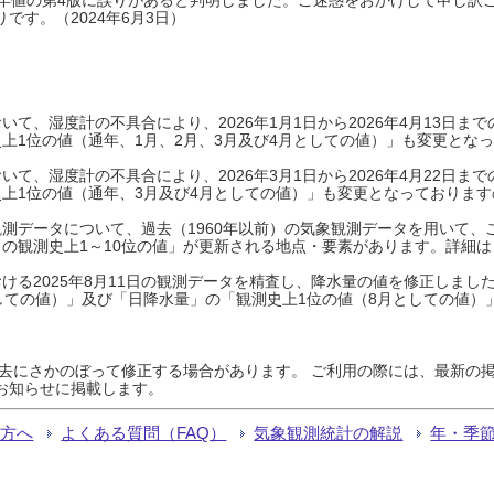
です。（2024年6月3日）
て、湿度計の不具合により、2026年1月1日から2026年4月13日
上1位の値（通年、1月、2月、3月及び4月としての値）」も変更とな
て、湿度計の不具合により、2026年3月1日から2026年4月22日
上1位の値（通年、3月及び4月としての値）」も変更となっておりますので
測データについて、過去（1960年以前）の気象観測データを用いて、
の観測史上1～10位の値」が更新される地点・要素があります。詳細は
ける2025年8月11日の観測データを精査し、降水量の値を修正しまし
しての値）」及び「日降水量」の「観測史上1位の値（8月としての値）
過去にさかのぼって修正する場合があります。 ご利用の際には、最新の掲
お知らせに掲載します。
る方へ
よくある質問（FAQ）
気象観測統計の解説
年・季