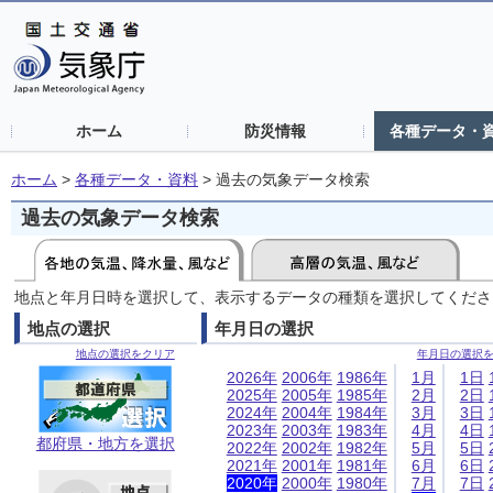
ホーム
防災情報
各種データ・
ホーム
>
各種データ・資料
>
過去の気象データ検索
過去の気象データ検索
地点と年月日時を選択して、表示するデータの種類を選択してくださ
地点の選択
年月日の選択
地点の選択をクリア
年月日の選択
2026年
2006年
1986年
1月
1日
2025年
2005年
1985年
2月
2日
2024年
2004年
1984年
3月
3日
2023年
2003年
1983年
4月
4日
都府県・地方を選択
2022年
2002年
1982年
5月
5日
2021年
2001年
1981年
6月
6日
2020年
2000年
1980年
7月
7日