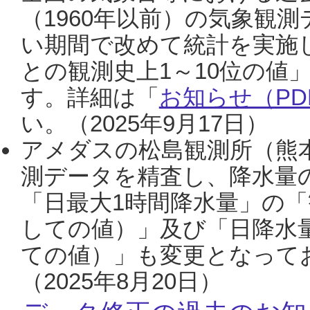
（1960年以前）の気象観
い期間で改めて統計を実施
との観測史上1～10位の値
す。詳細は「
お知らせ（PDF
い。（2025年9月17日）
アメダスの松島観測所（熊本
測データを精査し、降水量
「日最大1時間降水量」の「
しての値）」及び「日降水
ての値）」も変更となって
（2025年8月20日）