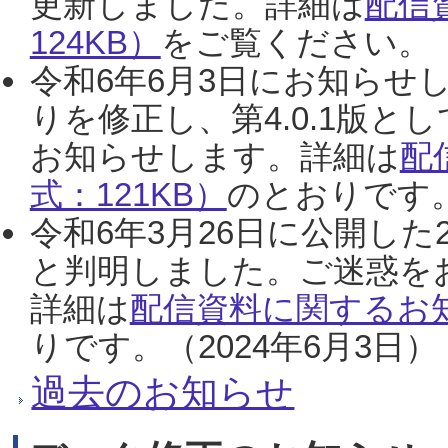
更新しました。詳細は
配信
124KB）
をご覧ください。（2
令和6年6月3日にお知らせし
りを修正し、第4.0.1版
お知らせします。詳細は
配
式：121KB）
のとおりです。
令和6年3月26日に公開した
と判明しました。ご迷惑を
詳細は
配信資料に関するお知
りです。（2024年6月3日）
過去のお知らせ