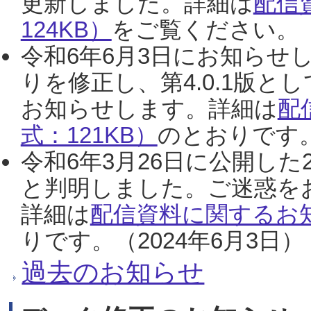
更新しました。詳細は
配信
124KB）
をご覧ください。（2
令和6年6月3日にお知らせし
りを修正し、第4.0.1版
お知らせします。詳細は
配
式：121KB）
のとおりです。
令和6年3月26日に公開した
と判明しました。ご迷惑を
詳細は
配信資料に関するお知
りです。（2024年6月3日）
過去のお知らせ