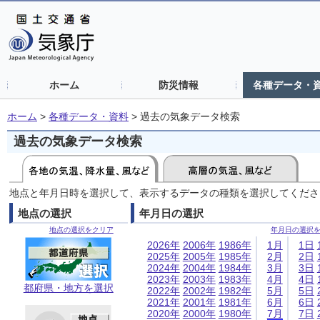
ホーム
防災情報
各種データ・
ホーム
>
各種データ・資料
>
過去の気象データ検索
過去の気象データ検索
地点と年月日時を選択して、表示するデータの種類を選択してくださ
地点の選択
年月日の選択
地点の選択をクリア
年月日の選択
2026年
2006年
1986年
1月
1日
2025年
2005年
1985年
2月
2日
2024年
2004年
1984年
3月
3日
2023年
2003年
1983年
4月
4日
都府県・地方を選択
2022年
2002年
1982年
5月
5日
2021年
2001年
1981年
6月
6日
2020年
2000年
1980年
7月
7日