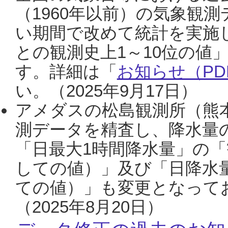
（1960年以前）の気象観
い期間で改めて統計を実施
との観測史上1～10位の値
す。詳細は「
お知らせ（PDF
い。（2025年9月17日）
アメダスの松島観測所（熊本
測データを精査し、降水量
「日最大1時間降水量」の「
しての値）」及び「日降水
ての値）」も変更となって
（2025年8月20日）