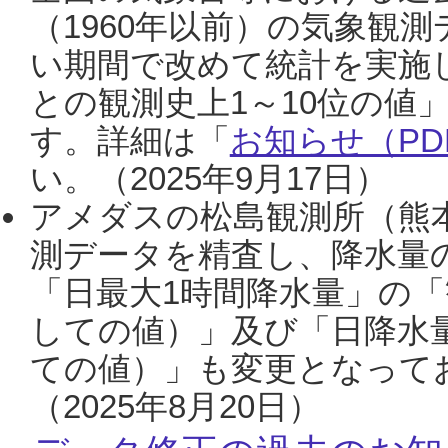
（1960年以前）の気象観
い期間で改めて統計を実施
との観測史上1～10位の値
す。詳細は「
お知らせ（PDF
い。（2025年9月17日）
アメダスの松島観測所（熊本
測データを精査し、降水量
「日最大1時間降水量」の「
しての値）」及び「日降水
ての値）」も変更となって
（2025年8月20日）