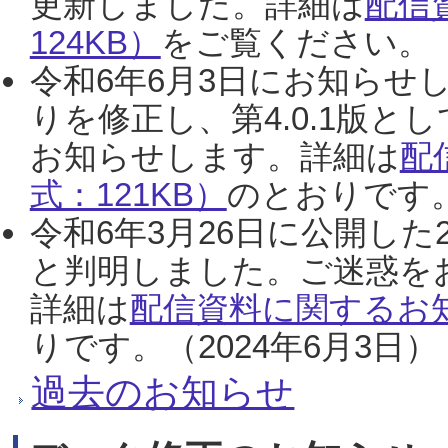
更新しました。詳細は
配信
124KB）
をご覧ください。（2
令和6年6月3日にお知らせし
りを修正し、第4.0.1版
お知らせします。詳細は
配
式：121KB）
のとおりです。
令和6年3月26日に公開した
と判明しました。ご迷惑を
詳細は
配信資料に関するお知
りです。（2024年6月3日）
過去のお知らせ