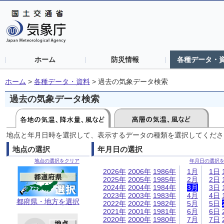
ホーム
防災情報
各種データ・
ホーム
>
各種データ・資料
>
過去の気象データ検索
過去の気象データ検索
地点と年月日時を選択して、表示するデータの種類を選択してくださ
地点の選択
年月日の選択
地点の選択をクリア
年月日の選択
2026年
2006年
1986年
1月
1日
2025年
2005年
1985年
2月
2日
2024年
2004年
1984年
3月
3日
2023年
2003年
1983年
4月
4日
都府県・地方を選択
2022年
2002年
1982年
5月
5日
2021年
2001年
1981年
6月
6日
2020年
2000年
1980年
7月
7日