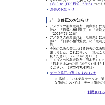
お知らせ（PDF形式：62KB）
のとおり
過去のお知らせ
データ修正のお知らせ
アメダスの郡家観測所（兵庫県）におい
伴い、「日最小相対湿度」の「観測史
（2026年7月22日）
アメダスの高野観測所（広島県）におい
伴い、「日最小相対湿度」の「観測史
日）
全国の気象台等における過去の気象観
施しました。これに伴い、「地点ごと
覧ください。（2025年9月17日）
アメダスの松島観測所（熊本県）にお
「観測史上1位の値（通年及び8月と
ください。（2025年8月20日）
データ修正の過去のお知らせ
※ 掲載している気象データは、
な修正については、データ修正の
利用され