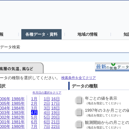
報
各種データ・資料
地域の情報
知
データ検索
ータの種類を選択してください。
検索条件を全てクリア
選択
データの種類
年月日の選択をクリア
年ごとの値を表示
006年
1986年
1月
1日
16日
005年
1985年
2月
2日
17日
（地点を指定してください）
004年
1984年
3月
3日
18日
1997年の３か月ごとの
003年
1983年
4月
4日
19日
（地点を指定してください）
002年
1982年
5月
5日
20日
001年
1981年
6月
6日
21日
観測開始からの月ごと
000年
1980年
7月
7日
22日
（地点を指定してください）