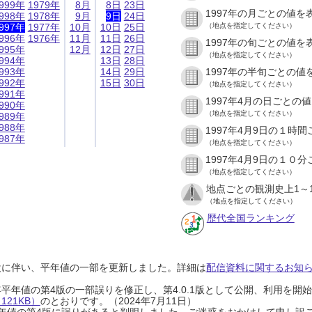
999年
1979年
8月
8日
23日
1997年の月ごとの値を
998年
1978年
9月
9日
24日
997年
1977年
10月
10日
25日
（地点を指定してください）
996年
1976年
11月
11日
26日
1997年の旬ごとの値を
995年
12月
12日
27日
（地点を指定してください）
994年
13日
28日
993年
14日
29日
1997年の半旬ごとの値
992年
15日
30日
（地点を指定してください）
991年
1997年4月の日ごとの
990年
（地点を指定してください）
989年
988年
1997年4月9日の１時
987年
（地点を指定してください）
1997年4月9日の１０
（地点を指定してください）
地点ごとの観測史上1～
（地点を指定してください）
歴代全国ランキング
設に伴い、平年値の一部を更新しました。詳細は
配信資料に関するお知らせ
0年平年値の第4版の一部誤りを修正し、第4.0.1版として公開、利用を
21KB）
のとおりです。（2024年7月11日）
0年平年値の第4版に誤りがあると判明しました。ご迷惑をおかけして申し訳