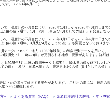
です。（2024年6月3日）
て、湿度計の不具合により、2026年1月1日から2026年4月13日
上1位の値（通年、1月、2月、3月及び4月としての値）」も変更とな
て、湿度計の不具合により、2026年3月1日から2026年4月22日
上1位の値（通年、3月及び4月としての値）」も変更となっておりますので
測データについて、過去（1960年以前）の気象観測データを用いて、
の観測史上1～10位の値」が更新される地点・要素があります。詳細は
ける2025年8月11日の観測データを精査し、降水量の値を修正しまし
しての値）」及び「日降水量」の「観測史上1位の値（8月としての値）
過去にさかのぼって修正する場合があります。 ご利用の際には、最新の掲
お知らせに掲載します。
る方へ
よくある質問（FAQ）
気象観測統計の解説
年・季