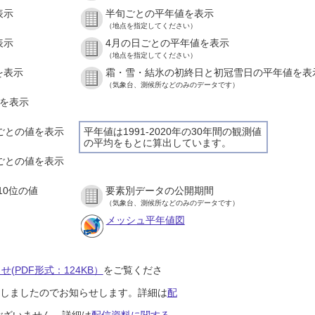
表示
半旬ごとの平年値を表示
（地点を指定してください）
表示
4月の日ごとの平年値を表示
（地点を指定してください）
を表示
霜・雪・結氷の初終日と初冠雪日の平年値を表
（気象台、測候所などのみのデータです）
値を表示
間ごとの値を表示
平年値は1991-2020年の30年間の観測値
の平均をもとに算出しています。
分ごとの値を表示
10位の値
要素別データの公開期間
（気象台、測候所などのみのデータです）
メッシュ平年値図
(PDF形式：124KB）
をご覧くださ
開始しましたのでお知らせします。詳細は
配
ございません。詳細は
配信資料に関する