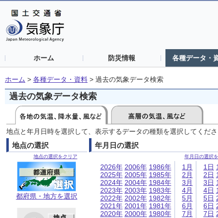
ホーム
防災情報
各種データ・
ホーム
>
各種データ・資料
>
過去の気象データ検索
過去の気象データ検索
地点と年月日時を選択して、表示するデータの種類を選択してくださ
地点の選択
年月日の選択
地点の選択をクリア
年月日の選択
2026年
2006年
1986年
1月
1日
2025年
2005年
1985年
2月
2日
2024年
2004年
1984年
3月
3日
2023年
2003年
1983年
4月
4日
都府県・地方を選択
2022年
2002年
1982年
5月
5日
2021年
2001年
1981年
6月
6日
2020年
2000年
1980年
7月
7日