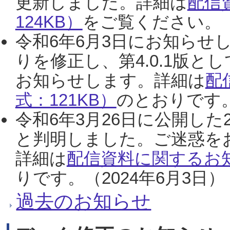
更新しました。詳細は
配信
124KB）
をご覧ください。（2
令和6年6月3日にお知らせし
りを修正し、第4.0.1版
お知らせします。詳細は
配
式：121KB）
のとおりです。
令和6年3月26日に公開した
と判明しました。ご迷惑を
詳細は
配信資料に関するお知
りです。（2024年6月3日）
過去のお知らせ