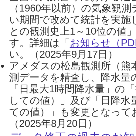
（1960年以前）の気象観
い期間で改めて統計を実施
との観測史上1～10位の値
す。詳細は「
お知らせ（PDF
い。（2025年9月17日）
アメダスの松島観測所（熊本
測データを精査し、降水量
「日最大1時間降水量」の「
しての値）」及び「日降水
ての値）」も変更となって
（2025年8月20日）