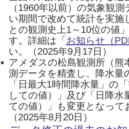
（1960年以前）の気象観
い期間で改めて統計を実施
との観測史上1～10位の値
す。詳細は「
お知らせ（PDF
い。（2025年9月17日）
アメダスの松島観測所（熊本
測データを精査し、降水量
「日最大1時間降水量」の「
しての値）」及び「日降水
ての値）」も変更となって
（2025年8月20日）