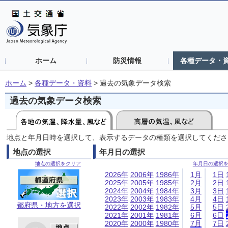
ホーム
防災情報
各種データ・
ホーム
>
各種データ・資料
>
過去の気象データ検索
過去の気象データ検索
地点と年月日時を選択して、表示するデータの種類を選択してくださ
地点の選択
年月日の選択
地点の選択をクリア
年月日の選択
2026年
2006年
1986年
1月
1日
2025年
2005年
1985年
2月
2日
2024年
2004年
1984年
3月
3日
2023年
2003年
1983年
4月
4日
都府県・地方を選択
2022年
2002年
1982年
5月
5日
2021年
2001年
1981年
6月
6日
2020年
2000年
1980年
7月
7日