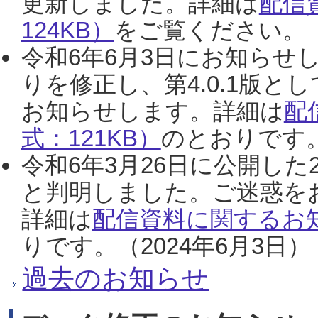
更新しました。詳細は
配信
124KB）
をご覧ください。（2
令和6年6月3日にお知らせし
りを修正し、第4.0.1版
お知らせします。詳細は
配
式：121KB）
のとおりです。
令和6年3月26日に公開した
と判明しました。ご迷惑を
詳細は
配信資料に関するお知
りです。（2024年6月3日）
過去のお知らせ