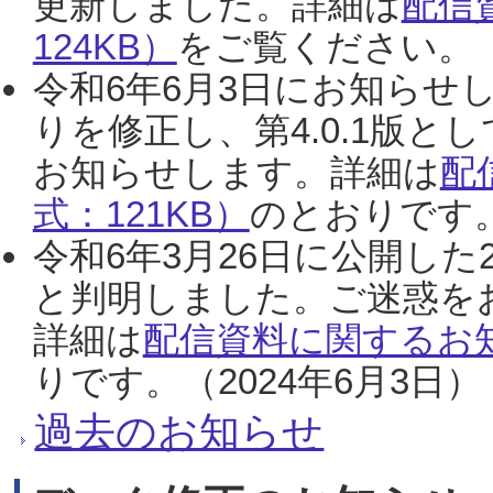
更新しました。詳細は
配信
124KB）
をご覧ください。（2
令和6年6月3日にお知らせし
りを修正し、第4.0.1版
お知らせします。詳細は
配
式：121KB）
のとおりです。
令和6年3月26日に公開した
と判明しました。ご迷惑を
詳細は
配信資料に関するお知
りです。（2024年6月3日）
過去のお知らせ