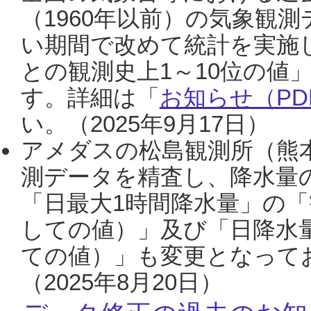
（1960年以前）の気象観
い期間で改めて統計を実施
との観測史上1～10位の値
す。詳細は「
お知らせ（PDF
い。（2025年9月17日）
アメダスの松島観測所（熊本
測データを精査し、降水量
「日最大1時間降水量」の「
しての値）」及び「日降水
ての値）」も変更となって
（2025年8月20日）