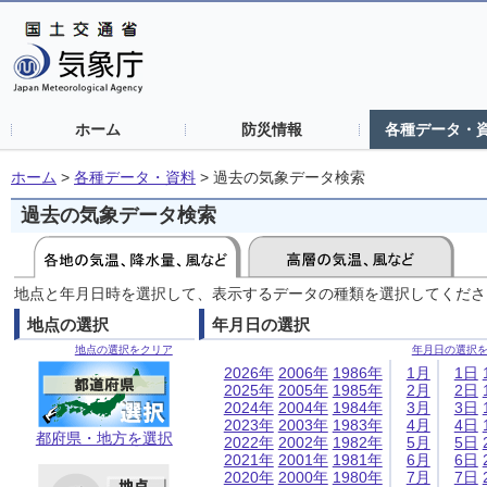
ホーム
防災情報
各種データ・
ホーム
>
各種データ・資料
>
過去の気象データ検索
過去の気象データ検索
地点と年月日時を選択して、表示するデータの種類を選択してくださ
地点の選択
年月日の選択
地点の選択をクリア
年月日の選択
2026年
2006年
1986年
1月
1日
2025年
2005年
1985年
2月
2日
2024年
2004年
1984年
3月
3日
2023年
2003年
1983年
4月
4日
都府県・地方を選択
2022年
2002年
1982年
5月
5日
2021年
2001年
1981年
6月
6日
2020年
2000年
1980年
7月
7日