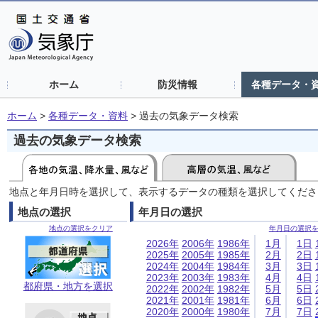
ホーム
防災情報
各種データ・
ホーム
>
各種データ・資料
>
過去の気象データ検索
過去の気象データ検索
地点と年月日時を選択して、表示するデータの種類を選択してくださ
地点の選択
年月日の選択
地点の選択をクリア
年月日の選択
2026年
2006年
1986年
1月
1日
2025年
2005年
1985年
2月
2日
2024年
2004年
1984年
3月
3日
2023年
2003年
1983年
4月
4日
都府県・地方を選択
2022年
2002年
1982年
5月
5日
2021年
2001年
1981年
6月
6日
2020年
2000年
1980年
7月
7日