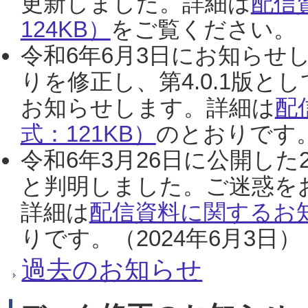
更新しました。詳細は
配信
124KB）
をご覧ください。（2
令和6年6月3日にお知らせし
りを修正し、第4.0.1版
お知らせします。詳細は
配
式：121KB）
のとおりです。
令和6年3月26日に公開した
と判明しました。ご迷惑を
詳細は
配信資料に関するお知
りです。（2024年6月3日）
過去のお知らせ