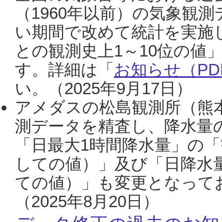
（1960年以前）の気象観
い期間で改めて統計を実施
との観測史上1～10位の値
す。詳細は「
お知らせ（PDF
い。（2025年9月17日）
アメダスの松島観測所（熊本
測データを精査し、降水量
「日最大1時間降水量」の「
しての値）」及び「日降水
ての値）」も変更となって
（2025年8月20日）