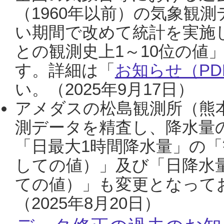
（1960年以前）の気象観
い期間で改めて統計を実施
との観測史上1～10位の値
す。詳細は「
お知らせ（PDF
い。（2025年9月17日）
アメダスの松島観測所（熊本
測データを精査し、降水量
「日最大1時間降水量」の「
しての値）」及び「日降水
ての値）」も変更となって
（2025年8月20日）