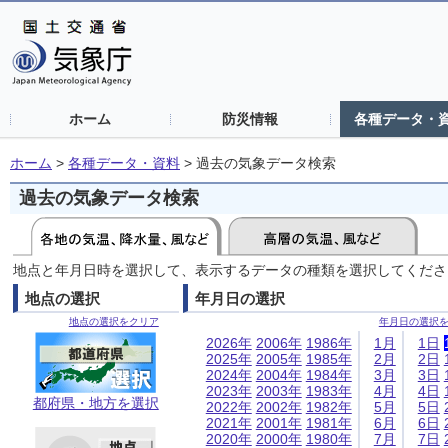
ホーム
防災情報
各種データ・
ホーム
>
各種データ・資料
>
過去の気象データ検索
過去の気象データ検索
地点と年月日時を選択して、表示するデータの種類を選択してくださ
地点の選択
年月日の選択
地点の選択をクリア
年月日の選択
2026年
2006年
1986年
1月
1日
2025年
2005年
1985年
2月
2日
2024年
2004年
1984年
3月
3日
2023年
2003年
1983年
4月
4日
都府県・地方を選択
2022年
2002年
1982年
5月
5日
2021年
2001年
1981年
6月
6日
2020年
2000年
1980年
7月
7日