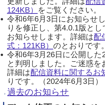
更新しました。詳細は
配信
124KB）
をご覧ください。（2
令和6年6月3日にお知らせし
りを修正し、第4.0.1版
お知らせします。詳細は
配
式：121KB）
のとおりです。
令和6年3月26日に公開した
と判明しました。ご迷惑を
詳細は
配信資料に関するお知
りです。（2024年6月3日）
過去のお知らせ