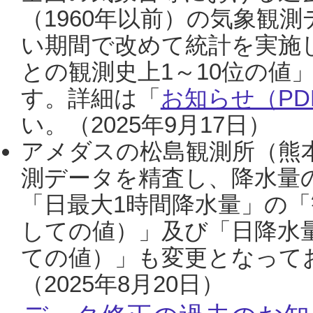
（1960年以前）の気象観
い期間で改めて統計を実施
との観測史上1～10位の値
す。詳細は「
お知らせ（PDF
い。（2025年9月17日）
アメダスの松島観測所（熊本
測データを精査し、降水量
「日最大1時間降水量」の「
しての値）」及び「日降水
ての値）」も変更となって
（2025年8月20日）