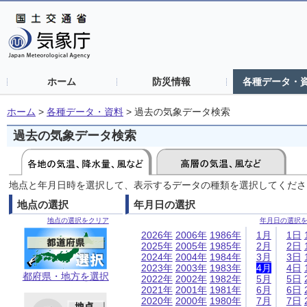
ホーム
防災情報
各種データ・
ホーム
>
各種データ・資料
>
過去の気象データ検索
過去の気象データ検索
地点と年月日時を選択して、表示するデータの種類を選択してくださ
地点の選択
年月日の選択
地点の選択をクリア
年月日の選択
2026年
2006年
1986年
1月
1日
2025年
2005年
1985年
2月
2日
2024年
2004年
1984年
3月
3日
2023年
2003年
1983年
4月
4日
都府県・地方を選択
2022年
2002年
1982年
5月
5日
2021年
2001年
1981年
6月
6日
2020年
2000年
1980年
7月
7日