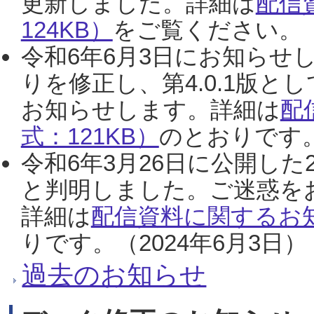
更新しました。詳細は
配信
124KB）
をご覧ください。（2
令和6年6月3日にお知らせし
りを修正し、第4.0.1版
お知らせします。詳細は
配
式：121KB）
のとおりです。
令和6年3月26日に公開した
と判明しました。ご迷惑を
詳細は
配信資料に関するお知
りです。（2024年6月3日）
過去のお知らせ