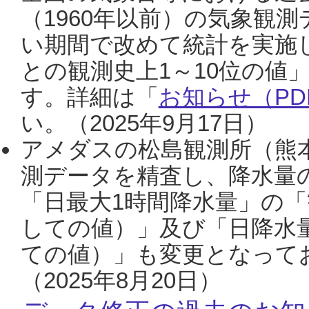
（1960年以前）の気象観
い期間で改めて統計を実施
との観測史上1～10位の値
す。詳細は「
お知らせ（PDF
い。（2025年9月17日）
アメダスの松島観測所（熊本
測データを精査し、降水量
「日最大1時間降水量」の「
しての値）」及び「日降水
ての値）」も変更となって
（2025年8月20日）