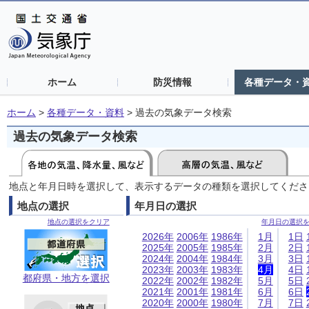
ホーム
防災情報
各種データ・
ホーム
>
各種データ・資料
>
過去の気象データ検索
過去の気象データ検索
地点と年月日時を選択して、表示するデータの種類を選択してくださ
地点の選択
年月日の選択
地点の選択をクリア
年月日の選択
2026年
2006年
1986年
1月
1日
2025年
2005年
1985年
2月
2日
2024年
2004年
1984年
3月
3日
2023年
2003年
1983年
4月
4日
都府県・地方を選択
2022年
2002年
1982年
5月
5日
2021年
2001年
1981年
6月
6日
2020年
2000年
1980年
7月
7日