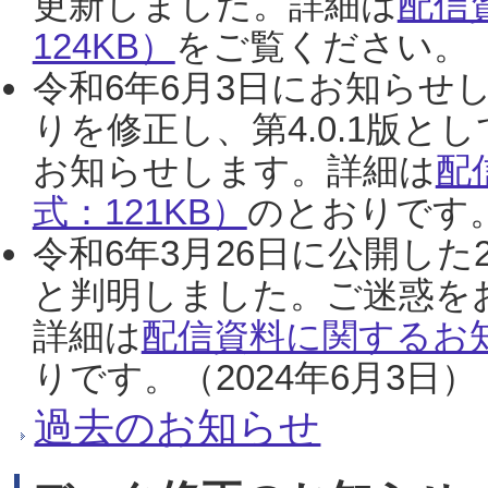
更新しました。詳細は
配信
124KB）
をご覧ください。（2
令和6年6月3日にお知らせし
りを修正し、第4.0.1版
お知らせします。詳細は
配
式：121KB）
のとおりです。
令和6年3月26日に公開した
と判明しました。ご迷惑を
詳細は
配信資料に関するお知
りです。（2024年6月3日）
過去のお知らせ