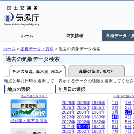
ホーム
防災情報
各種データ・
ホーム
>
各種データ・資料
>
過去の気象データ検索
過去の気象データ検索
地点と年月日時を選択して、表示するデータの種類を選択してくださ
地点の選択
年月日の選択
地点の選択をクリア
年月日の選択
2026年
2006年
1986年
1月
1日
2025年
2005年
1985年
2月
2日
2024年
2004年
1984年
3月
3日
2023年
2003年
1983年
4月
4日
都府県・地方を選択
2022年
2002年
1982年
5月
5日
2021年
2001年
1981年
6月
6日
2020年
2000年
1980年
7月
7日