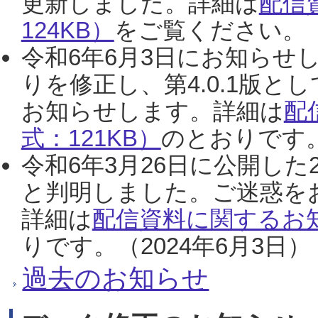
更新しました。詳細は
配信
124KB）
をご覧ください。（2
令和6年6月3日にお知らせし
りを修正し、第4.0.1版
お知らせします。詳細は
配
式：121KB）
のとおりです。
令和6年3月26日に公開した
と判明しました。ご迷惑を
詳細は
配信資料に関するお知
りです。（2024年6月3日）
過去のお知らせ