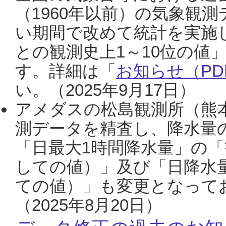
（1960年以前）の気象観
い期間で改めて統計を実施
との観測史上1～10位の値
す。詳細は「
お知らせ（PDF
い。（2025年9月17日）
アメダスの松島観測所（熊本
測データを精査し、降水量
「日最大1時間降水量」の「
しての値）」及び「日降水
ての値）」も変更となって
（2025年8月20日）