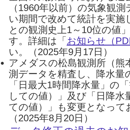
（1960年以前）の気象観
い期間で改めて統計を実施
との観測史上1～10位の値
す。詳細は「
お知らせ（PDF
い。（2025年9月17日）
アメダスの松島観測所（熊本
測データを精査し、降水量
「日最大1時間降水量」の「
しての値）」及び「日降水
ての値）」も変更となって
（2025年8月20日）