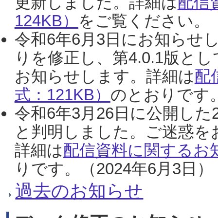
更新しました。詳細は
配信
124KB）
をご覧ください。（2
令和6年6月3日にお知らせし
りを修正し、第4.0.1版
お知らせします。詳細は
配
式：121KB）
のとおりです。
令和6年3月26日に公開した
と判明しました。ご迷惑を
詳細は
配信資料に関するお知
りです。（2024年6月3日）
過去のお知らせ