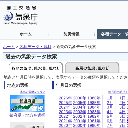
ホーム
防災情報
各種データ・
ホーム
>
各種データ・資料
>
過去の気象データ検索
過去の気象データ検索
地点と年月日時を選択して、表示するデータの種類を選択してくださ
地点の選択
年月日の選択
地点の選択をクリア
年月日の選択
2026年
2006年
1986年
1月
1日
2025年
2005年
1985年
2月
2日
2024年
2004年
1984年
3月
3日
2023年
2003年
1983年
4月
4日
都府県・地方を選択
2022年
2002年
1982年
5月
5日
2021年
2001年
1981年
6月
6日
2020年
2000年
1980年
7月
7日