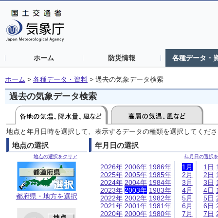
ホーム
防災情報
各種データ・
ホーム
>
各種データ・資料
>
過去の気象データ検索
過去の気象データ検索
地点と年月日時を選択して、表示するデータの種類を選択してくださ
地点の選択
年月日の選択
地点の選択をクリア
年月日の選択
2026年
2006年
1986年
1月
1日
2025年
2005年
1985年
2月
2日
2024年
2004年
1984年
3月
3日
2023年
2003年
1983年
4月
4日
都府県・地方を選択
2022年
2002年
1982年
5月
5日
2021年
2001年
1981年
6月
6日
2020年
2000年
1980年
7月
7日