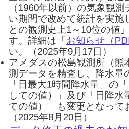
（1960年以前）の気象観
い期間で改めて統計を実施
との観測史上1～10位の値
す。詳細は「
お知らせ（PDF
い。（2025年9月17日）
アメダスの松島観測所（熊本
測データを精査し、降水量
「日最大1時間降水量」の「
しての値）」及び「日降水
ての値）」も変更となって
（2025年8月20日）