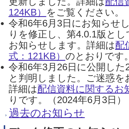
更新しました。詳細は
配信
124KB）
をご覧ください。（2
令和6年6月3日にお知らせし
りを修正し、第4.0.1版
お知らせします。詳細は
配
式：121KB）
のとおりです。
令和6年3月26日に公開した
と判明しました。ご迷惑を
詳細は
配信資料に関するお知
りです。（2024年6月3日）
過去のお知らせ